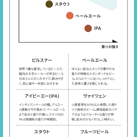
ピルスナー
ペールエール
世界で最も普及しているビールで、
ほどよい苦みとホップの華やかな
国内の大手メーカーが作るビール
香りが特徴のスタンダードなビー
のほとんどがこのタイプ。飲みやす
ル。ピルスナーに比べしっかりとし
く、初心者や一杯目におすすめ
た苦味と濃さを感じられる。
アイピーエー(IPA)
ヴァイツェン
インディアンペールの略。アルコー
小麦麦芽を50％以上使用した南ド
ル度数がやや高めで、ペールエール
イツ発祥のビール。酵母由来のバナ
より苦みと香りが強い。アメリカのI
ナのようなフルーティな香りが特
PAは柑橘系の香りが特徴的。
徴。苦みが少なくやさしい味わい。
スタウト
フルーツビール