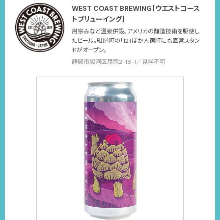
WEST COAST BREWING［ウエストコース
トブリューイング］
用宗みなと温泉併設。アメリカの醸造技術を駆使し
たビール。紺屋町の「12」ほか人宿町にも直営スタン
ドがオープン。
静岡市駿河区用宗2-18-1／見学不可