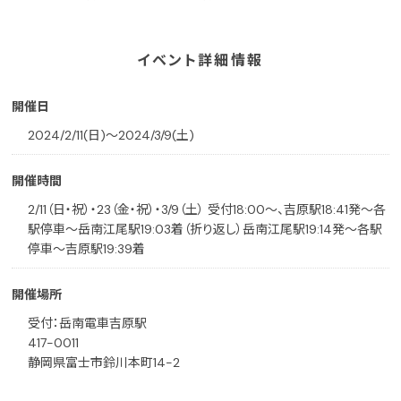
イベント詳細情報
開催日
2024/2/11(日)〜2024/3/9(土)
開催時間
2/11（日・祝）・23（金・祝）・3/9（土） 受付18:00～、吉原駅18:41発～各
駅停車～岳南江尾駅19:03着（折り返し）岳南江尾駅19:14発～各駅
停車～吉原駅19:39着
開催場所
受付：岳南電車吉原駅
417-0011
静岡県富士市鈴川本町14-2