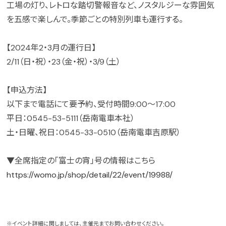
工場の灯り、レトロな踏切警報音など、ノスタルジーな雰囲気
を五感で楽しんで。季節ごとの特別列車も運行する。
【2024年2・3月の運行日】
2/11（日・祝）・23（金・祝）・3/9（土）
【申込方法】
以下まで電話にて要予約、受付時間9:00～17:00
平日：0545-53-5111（岳南電車本社）
土・日曜、祝日：0545-33-0510（岳南電車吉原駅）
▼全席指定の「富士の宵」号の情報はこちら
https://womo.jp/shop/detail/22/event/19988/
※イベント詳細に関しましては、主催元までお問い合わせください。