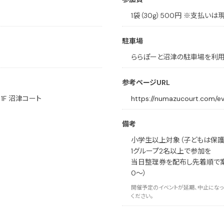
1袋（30g）500円 ※支払い
駐車場
ららぽーと沼津の駐車場を利
参考ページURL
1F 沼津コート
https://numazucourt.com/
備考
小学生以上対象（子どもは保護
1グループ2名以上で参加を
当日整理券を配布し先着順で案内（
0〜）
開催予定のイベントが延期、中止になっ
ください。