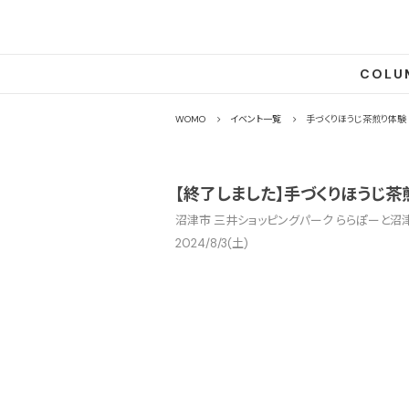
COLU
WOMO
イベント一覧
手づくりほうじ茶煎り体験
【終了しました】手づくりほうじ茶
沼津市 三井ショッピングパーク ららぽーと沼津 
2024/8/3(土)