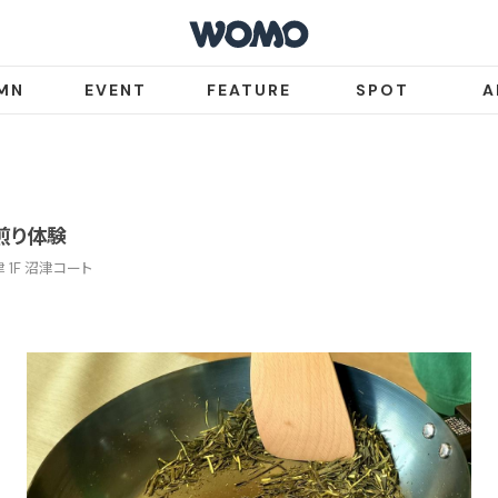
MN
EVENT
FEATURE
SPOT
A
煎り体験
1F 沼津コート