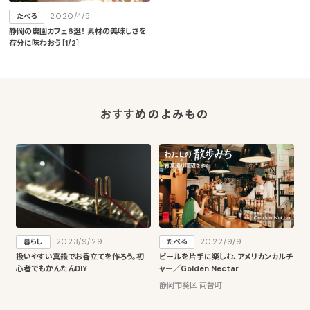
2020/4/5
たべる
静岡の農園カフェ6選！ 素材の美味しさを
存分に味わおう［1/2］
おすすめのよみもの
2023/9/29
2022/9/9
暮らし
たべる
扱いやすい真鍮でお香立てを作ろう。初
ビールを片手に楽しむ、アメリカンカルチ
心者でもかんたんDIY
ャー／Golden Nectar
静岡市葵区 両替町