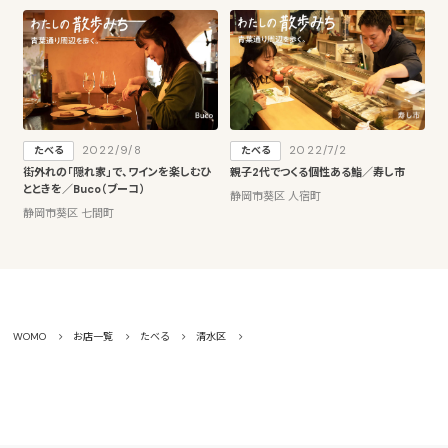
2022/9/8
2022/7/2
たべる
たべる
街外れの「隠れ家」で、ワインを楽しむひ
親子2代でつくる個性ある鮨／寿し市
とときを／Buco（ブーコ）
静岡市葵区 人宿町
静岡市葵区 七間町
WOMO
お店一覧
たべる
清水区