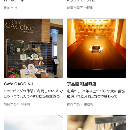
ロールケーキ
のフレンチフライに
掛川市 掛川
静岡市葵区 七間町
Cafe CACCiNU
京昌園 紺屋町店
ショッピングの休憩に利用したい、おひ
創業から60年以上つづく、伝統の旨さ。
とりさまでも入りやすい松坂屋本館のカ
厳選されたお肉と野菜を味わって
フェ
静岡市葵区 御幸町
静岡市葵区 紺屋町