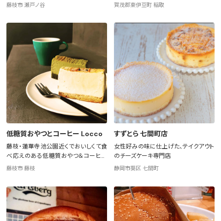
藤枝市 瀬戸ノ谷
賀茂郡東伊豆町 稲取
低糖質おやつとコーヒー Locco
すずとら 七間町店
藤枝・蓮華寺池公園近くでおいしくて食
女性好みの味に仕上げた、テイクアウト
べ応えのある低糖質おやつ＆コーヒー
のチーズケーキ専門店
を提供
藤枝市 藤枝
静岡市葵区 七間町