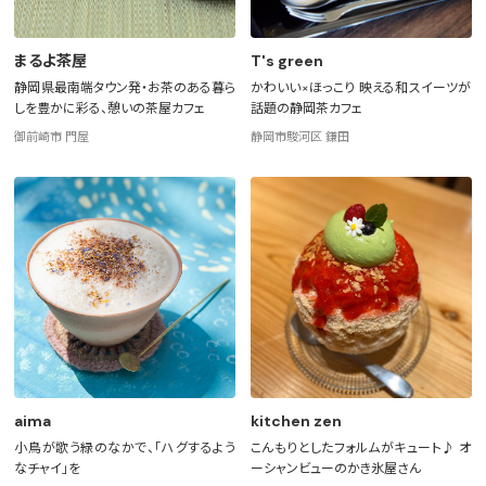
まるよ茶屋
T's green
静岡県最南端タウン発・お茶のある暮ら
かわいい×ほっこり 映える和スイーツが
しを豊かに彩る、憩いの茶屋カフェ
話題の静岡茶カフェ
御前崎市 門屋
静岡市駿河区 鎌田
aima
kitchen zen
小鳥が歌う緑のなかで、「ハグするよう
こんもりとしたフォルムがキュート♪ オ
なチャイ」を
ーシャンビューのかき氷屋さん