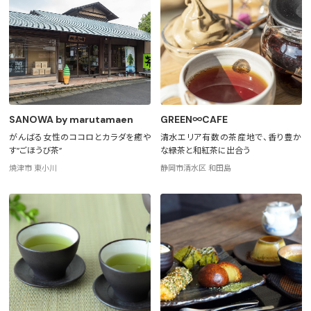
SANOWA by marutamaen
GREEN∞CAFE
がんばる女性のココロとカラダを癒や
清水エリア有数の茶産地で、香り豊か
す”ごほうび茶”
な緑茶と和紅茶に出合う
焼津市 東小川
静岡市清水区 和田島