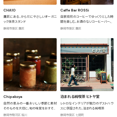
CHA10
Caffe Bar ROSSi
鷹匠にある、からだにやさしいオーガニ
自家焙煎のコーヒーでゆっくりとした時
ック抹茶スタンド
間を楽しむ、お酒のないコーヒーバール
静岡市葵区 鷹匠
静岡市葵区 鷹匠
Chipakoya
泊まれる純喫茶 ヒトヤ堂
自然の恵みの一番おいしい季節と素材
レトロなインテリアが魅力のゲストハウ
そのものを大切に、旬の味覚をおすそわ
スに併設された、泊まれる純喫茶
け
静岡市駿河区 稲川
静岡市葵区 七間町