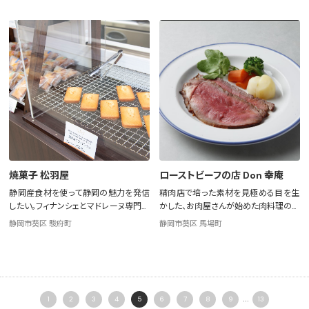
焼菓子 松羽屋
ローストビーフの店 Don 幸庵
静岡産食材を使って静岡の魅力を発信
精肉店で培った素材を見極める目を生
したい。フィナンシェとマドレーヌ専門の
かした、お肉屋さんが始めた肉料理のレ
焼菓子店
ストラン
静岡市葵区 駿府町
静岡市葵区 馬場町
...
1
2
3
4
5
6
7
8
9
13