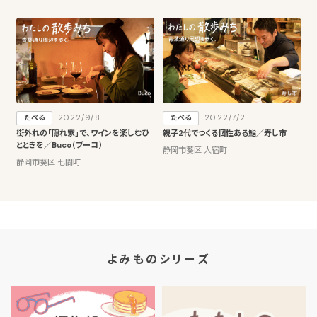
2022/9/8
2022/7/2
たべる
たべる
街外れの「隠れ家」で、ワインを楽しむひ
親子2代でつくる個性ある鮨／寿し市
とときを／Buco（ブーコ）
静岡市葵区 人宿町
静岡市葵区 七間町
よみものシリーズ