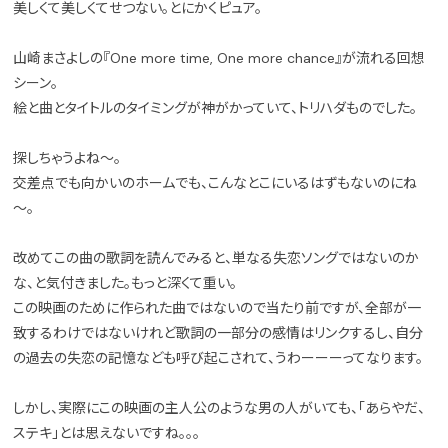
美しくて美しくてせつない。とにかくピュア。
山崎まさよしの『One more time, One more chance』が流れる回想
シーン。
絵と曲とタイトルのタイミングが神がかっていて、トリハダものでした。
探しちゃうよね～。
交差点でも向かいのホームでも、こんなとこにいるはずもないのにね
～。
改めてこの曲の歌詞を読んでみると、単なる失恋ソングではないのか
な、と気付きました。もっと深くて重い。
この映画のために作られた曲ではないので当たり前ですが、全部が一
致するわけではないけれど歌詞の一部分の感情はリンクするし、自分
の過去の失恋の記憶なども呼び起こされて、うわーーーってなります。
しかし、実際にこの映画の主人公のような男の人がいても、「あらやだ、
ステキ」とは思えないですね。。。