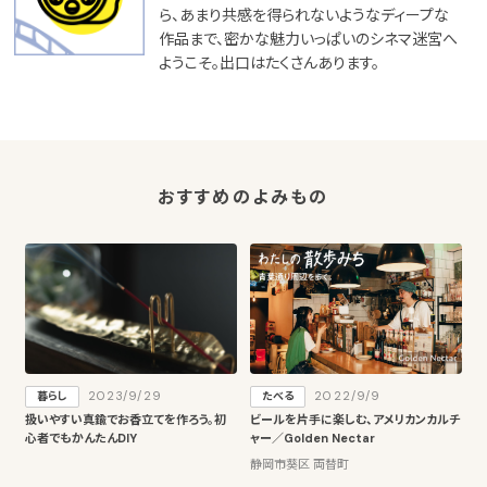
ら、あまり共感を得られないようなディープな
作品まで、密かな魅力いっぱいのシネマ迷宮へ
ようこそ。出口はたくさんあります。
おすすめのよみもの
2023/9/29
2022/9/9
暮らし
たべる
扱いやすい真鍮でお香立てを作ろう。初
ビールを片手に楽しむ、アメリカンカルチ
心者でもかんたんDIY
ャー／Golden Nectar
静岡市葵区 両替町