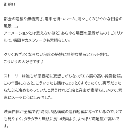
術的！！
都会の喧騒や無機質さ、電車を待つホーム、清々しくのびやかな田舎の
風景……。
アニメーションとは思えないほど、あらゆる場面の風景がものすごくリア
ルで、構図やカメラワークも素晴らしい。
クサくあざとくならない程度の絶妙に詩的な描写とカット割り。
こういうの大好きです♪
ストーリーは誰もが思春期に妄想しがちな、ポエム度の高い純愛物語。
この年齢になると、こういったお話はちょっとくすぐったくて、実写だった
らたぶん冷めちゃっていたと思うけれど、絵と音楽が素晴らしいので、素
直にスーッと心にしみました。
映画自体が全編で約1時間、3話構成の連作短編になっているので、とて
も見やすく、ダラダラと無駄に長い映画より、よっぽど満足度が高いで
す。