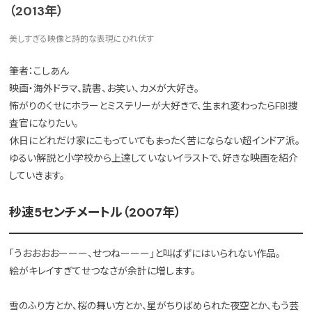
（2013年）
美しすぎる映像と詩的な表現にひれ伏す
筆者：こしあん
映画・海外ドラマ、読書、お笑い、カメが大好き。
怖がりのくせにホラーとミステリーが大好きで、生まれ変わったらFBI捜
査官になりたい。
休日にどれだけ家にこもっていてもまったく苦にならない超インドア派。
ゆるい解説と小学校から上達していないイラストで、好きな映画を紹介
していきます。
秒速5センチメートル（2007年）
「うおおおおーーー、せつねーーー」と叫ばずにはいられない作品。
絵がキレイすぎてせつなさが余計に増します。
雪のふり方とか、桜の舞い方とか、星がちりばめられた夜空とか、もう芸