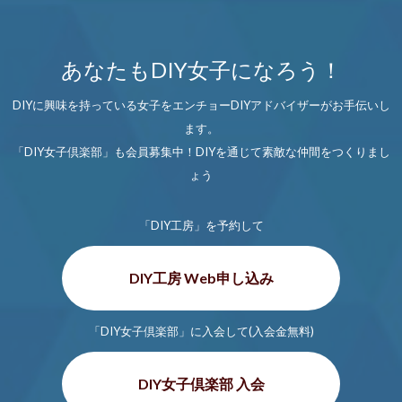
あなたもDIY女子になろう！
DIYに興味を持っている女子をエンチョーDIYアドバイザーがお手伝いし
ます。
「DIY女子倶楽部」も会員募集中！DIYを通じて素敵な仲間をつくりまし
ょう
「DIY工房」を予約して
DIY工房 Web申し込み
「DIY女子倶楽部」に入会して(入会金無料)
DIY女子倶楽部 入会