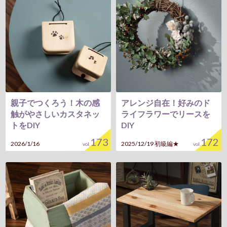
親子でつくろう！木の感
アレンジ自在！好みのド
触がやさしいカスタネッ
ライフラワーでリースを
トをDIY
DIY
173
172
2026/1/16
2025/12/19 初級編★
vol.
vol.