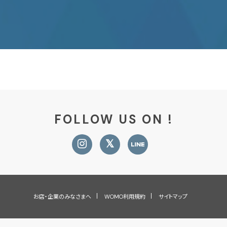
FOLLOW US ON !
お店・企業のみなさまへ
WOMO利用規約
サイトマップ