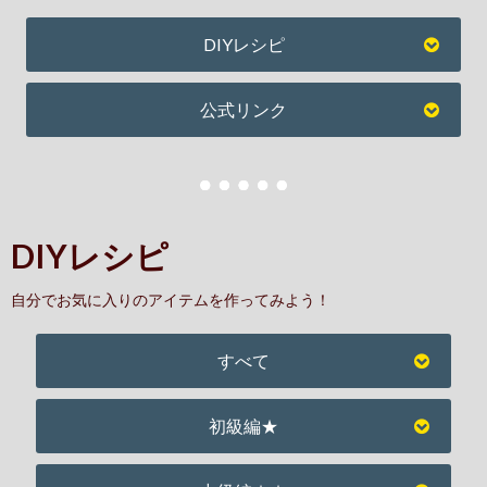
DIYレシピ
公式リンク
DIYレシピ
自分でお気に入りのアイテムを作ってみよう！
すべて
初級編★