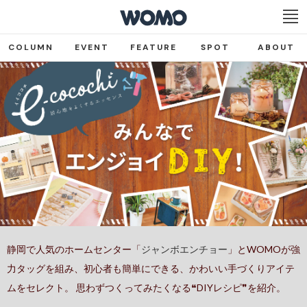
COLUMN
EVENT
FEATURE
SPOT
ABOUT
静岡で人気のホームセンター「
ジャンボエンチョー
」とWOMOが強
力タッグを組み、初心者も簡単にできる、かわいい手づくりアイテ
ムをセレクト。 思わずつくってみたくなる❝DIYレシピ❞を紹介。