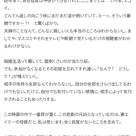
途中まで、ある程度は予想ができるけれど、ここまでとは……いやぁ、スゴ
イ。
どんでん返しの向こう側にまだまだ道が続いていて、えーッ、そういう展
開ですかー？！ と驚くばかり。
夫婦のことなんて、どんなに親しい人も本当のところはわからないし、ま
してや、マスコミやそれをテレビや新聞で見ているだけの視聴者がわか
るわけがない。
結婚生活って難しくて、面倒くさいのが当たり前。
でも、余裕がなくなるとその前提を忘れてすれ違い、「なんで？ どうし
て？」が増えていく。
相手の気持ち全部なんてわからないし、自分の全部をさらけ出してるわ
けでもない。だけど、自分でも気付いていない感情に、相手によって気付
かされることもあったりする。
この映画の中で一番罪が重く、この悲劇の元凶となっているのは、妻エ
イミーの母親だと、私は思います。全く自覚がないところを含めて。