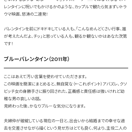
レンタインに呪いでもかけるかのような、カップルで観たら気まずいトラ
ウマ映画、怒涛の二連発！
バレンタインを前にドキドキしている人も、「こんなめんどくさい行事、誰
が考えたんだよ、チッ」と思っている人も、観るか観ないかはあなた次第
です！
ブルーバレンタイン（2011年）
ここはあえて汚い言葉を使わせていただきます。
この映画を簡潔にまとめると、無自覚な（←これポイント）アバズレ、クソ
ビッチ女の身勝手さに振り回された、正義感と責任感は強いけれど幼
稚な男の哀しいお話。
見終わった後、かなりブルーな気分になります。
夫婦仲が破綻している現在の一日と、出会いから結婚までの幸せな過
去を交差させながら描くという見せ方はとても良く、何より、主役二人の