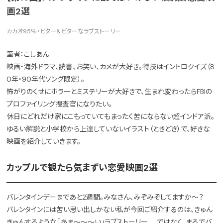
画2選
カカオ95％・ビター＆ビターなラブストーリー
筆者：こしあん
映画・海外ドラマ、読書、お笑い、カメが大好き。特技はイントロクイズ（8
0年・90年代ソング限定）。
怖がりのくせにホラーとミステリーが大好きで、生まれ変わったらFBIの
プロファイリング捜査官になりたい。
休日にどれだけ家にこもっていてもまったく苦にならない超インドア派。
ゆるい解説と小学校から上達していないイラスト（ときどき）で、好きな
映画を紹介していきます。
カップルで観たら気まずい恋愛映画2選
バレンタインデーまであと2週間。みなさん、みぞみぞしてますか～？
バレンタインには苦い思い出しかない私が今回ご紹介するのは、きゅん
きゅんするような「あま～～～い」ラブストーリー……ではなく、まるでバ