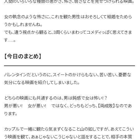
人間のいろいろな種類の愚かさ、怖さ、弱さなどを見せつけられる映画。
女の執念のような怖さに、これを観た男性はおそろしくて結婚をためら
うかもしれませんね。
でも、違う視点から観ると、3周くらいまわってコメディっぽく思えてきま
す……。
【今日のまとめ】
バレンタインだというのに、スイートのかけらもない、苦い苦い、憂鬱な
気分になる映画を紹介してしまいました。
どちらの映画にも共通するのは、男は鈍感で女は怖い！？
男が悪い！ 女が悪い！ ではなく、どっちもどっち、【両成敗】なのであ
ります。
カップルで一緒に観たら気まずくなること山の如しですが、あえてこうい
う映画を観て、あぁじゃないこうじゃないと話をすることで、相手の本質