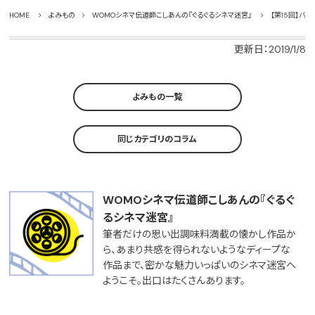
HOME
よみもの
WOMOシネマ伝道師こしあんの『ぐるぐるシネマ迷宮』
【第15回】バ
更新日：2019/1/8
よみもの一覧
同じカテゴリのコラム
WOMOシネマ伝道師こしあんの『ぐるぐ
るシネマ迷宮』
筆者だけの思い出調味料満載の懐かし作品か
ら、あまり共感を得られないようなディープな
作品まで、密かな魅力いっぱいのシネマ迷宮へ
ようこそ。出口はたくさんあります。