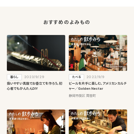
おすすめのよみもの
2023/9/29
2022/9/9
暮らし
たべる
扱いやすい真鍮でお香立てを作ろう。初
ビールを片手に楽しむ、アメリカンカルチ
心者でもかんたんDIY
ャー／Golden Nectar
静岡市葵区 両替町