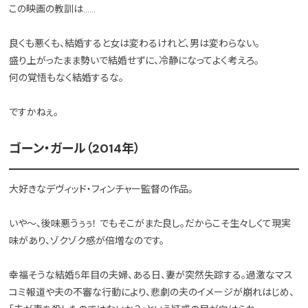
この映画の教訓は……
良くも悪くも、結婚すると女は変わるけれど、男は変わらない。
盛り上がったまま勢いで結婚せずに、冷静になってよく考えろ。
何の覚悟もなく結婚するな。
ですかねぇ。
ゴーン・ガール（2014年）
大好きなデヴィッド・フィンチャー監督の作品。
いや～、後味悪うぅぅ！ でもそこがまた良し。だからこそ生々しくて現実
味があり、ゾクゾク感が倍増なのです。
幸福そうな結婚5年目の夫婦、ある日、妻が突然失踪する。過激なマス
コミ報道や夫の不審な行動により、悲劇の夫のイメージが崩れはじめ、