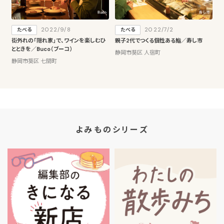
2022/9/8
2022/7/2
たべる
たべる
街外れの「隠れ家」で、ワインを楽しむひ
親子2代でつくる個性ある鮨／寿し市
とときを／Buco（ブーコ）
静岡市葵区 人宿町
静岡市葵区 七間町
よみものシリーズ