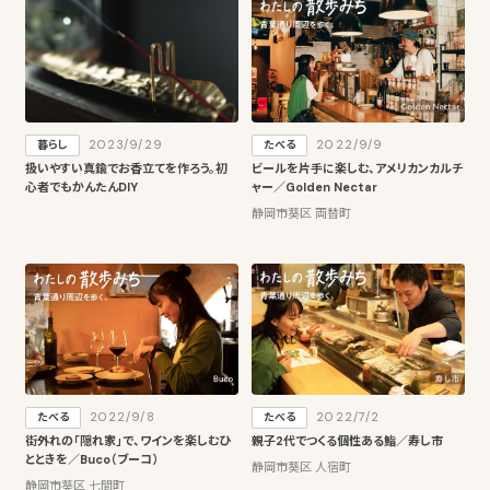
2023/9/29
2022/9/9
暮らし
たべる
扱いやすい真鍮でお香立てを作ろう。初
ビールを片手に楽しむ、アメリカンカルチ
心者でもかんたんDIY
ャー／Golden Nectar
静岡市葵区 両替町
2022/9/8
2022/7/2
たべる
たべる
街外れの「隠れ家」で、ワインを楽しむひ
親子2代でつくる個性ある鮨／寿し市
とときを／Buco（ブーコ）
静岡市葵区 人宿町
静岡市葵区 七間町