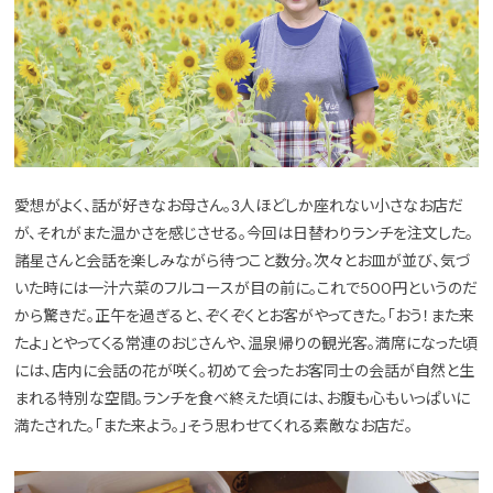
愛想がよく、話が好きなお母さん。3人ほどしか座れない小さなお店だ
が、それがまた温かさを感じさせる。今回は日替わりランチを注文した。
諸星さんと会話を楽しみながら待つこと数分。次々とお皿が並び、気づ
いた時には一汁六菜のフルコースが目の前に。これで500円というのだ
から驚きだ。正午を過ぎると、ぞくぞくとお客がやってきた。「おう！また来
たよ」とやってくる常連のおじさんや、温泉帰りの観光客。満席になった頃
には、店内に会話の花が咲く。初めて会ったお客同士の会話が自然と生
まれる特別な空間。ランチを食べ終えた頃には、お腹も心もいっぱいに
満たされた。「また来よう。」そう思わせてくれる素敵なお店だ。