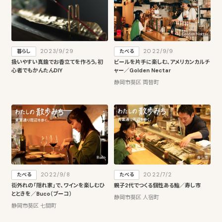
2023/9/29
2022/9/9
暮らし
たべる
扱いやすい真鍮でお香立てを作ろう。初
ビールを片手に楽しむ、アメリカンカルチ
心者でもかんたんDIY
ャー／Golden Nectar
静岡市葵区 両替町
2022/9/8
2022/7/2
たべる
たべる
街外れの「隠れ家」で、ワインを楽しむひ
親子2代でつくる個性ある鮨／寿し市
とときを／Buco（ブーコ）
静岡市葵区 人宿町
静岡市葵区 七間町