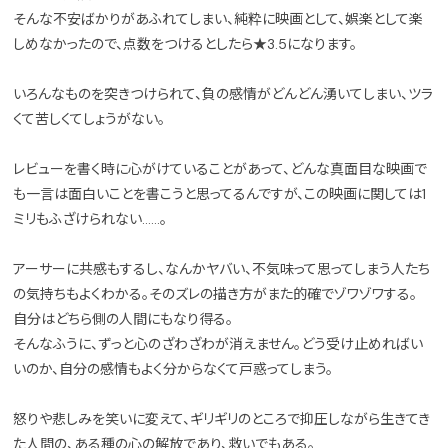
そんな不安ばかりがあふれてしまい、純粋に映画として、娯楽として楽
しめなかったので、点数をつけるとしたら★3.5になります。
いろんなものを突きつけられて、負の感情がどんどん湧いてしまい、ツラ
くて苦しくてしょうがない。
レビューを書く時に心がけていることがあって、どんな真面目な映画で
も一言は面白いことを書こうと思ってるんですが、この映画に関しては1
ミリもふざけられない……。
アーサーに共感もするし、なんかヤバい、不気味って思ってしまう人たち
の気持ちもよくわかる。そのズレの描き方がまた的確でゾワゾワする。
自分はどちら側の人間にもなり得る。
そんなふうに、ずっと心のざわざわが消えません。どう受け止めればい
いのか、自分の感情もよく分からなくて戸惑ってしまう。
怒りや悲しみを笑いに変えて、ギリギリのところで抑圧しながら生きてき
た人間の、ある種の心の解放であり、救いでもある。