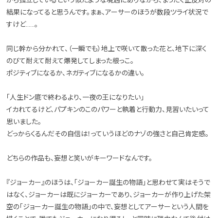
結果になってると思うんです。まぁ、アーサーのほうが数段ツライ状況で
すけど……。
同じ幹から分かれて、（一瞬でも）地上で咲いて散った花と、地下に深く
のびて耐えて耐えて爆発してしまった根っこ。
ポジティブになるか、ネガティブになるかの違い。
「人生ドン底で終わるより、一夜の王になりたい」
イカれてるけど、パプキンのこのパワーと執着と行動力、見習いたいって
思いました。
どっからくるんだその自信は！っていうほどのナゾの強さと自己肯定感。
どちらの作品も、妄想と笑いがキーワードなんです。
『ジョーカー』のほうは、「ジョーカー誕生の物語」と思わせて実はそうで
はなく、ジョーカーは既にジョーカーであり、ジョーカーが作り上げた架
空の「ジョーカー誕生の物語」の中で、妄想としてアーサーという人間を