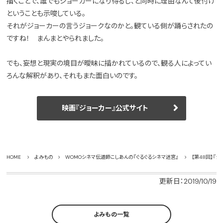
描くことで、誰でもジョーカーになり得るし、と同時に理由なんて後付け
ということも示唆している。
それがジョーカーの言うジョークなのかと。観ている側が踊らされたの
ですね！ まんまとやられました。
でも、妄想と現実の境目が曖昧に描かれているので、観る人によってい
ろんな解釈があり、それもまた面白いのです。
映画『ジョーカー』公式サイト
HOME
よみもの
WOMOシネマ伝道師こしあんの『ぐるぐるシネマ迷宮』
【第48回】『ジ
更新日：2019/10/19
よみもの一覧