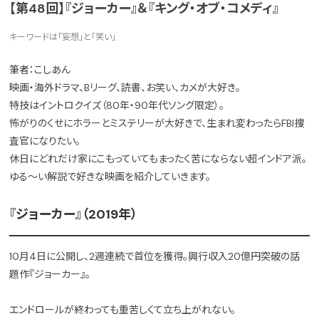
【第48回】『ジョーカー』＆『キング・オブ・コメディ』
キーワードは「妄想」と「笑い」
筆者：こしあん
映画・海外ドラマ、Bリーグ、読書、お笑い、カメが大好き。
特技はイントロクイズ（80年・90年代ソング限定）。
怖がりのくせにホラーとミステリーが大好きで、生まれ変わったらFBI捜
査官になりたい。
休日にどれだけ家にこもっていてもまったく苦にならない超インドア派。
ゆる～い解説で好きな映画を紹介していきます。
『ジョーカー』（2019年）
10月4日に公開し、2週連続で首位を獲得。興行収入20億円突破の話
題作『ジョーカー』。
エンドロールが終わっても重苦しくて立ち上がれない。