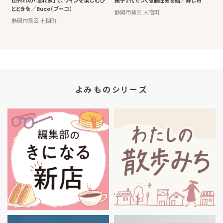
街外れの「隠れ家」で、ワインを楽しむひ
親子2代でつくる個性ある鮨／寿し市
とときを／Buco（ブーコ）
静岡市葵区 人宿町
静岡市葵区 七間町
よみものシリーズ