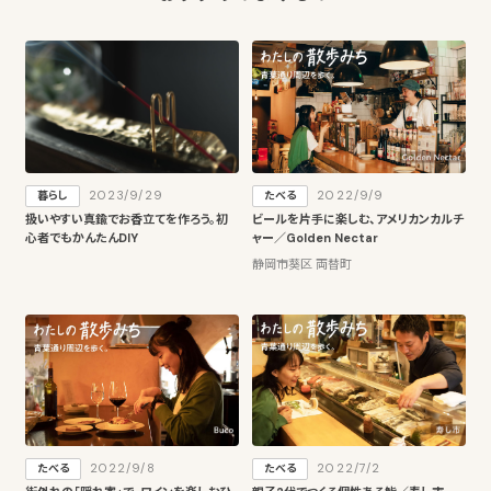
2023/9/29
2022/9/9
暮らし
たべる
扱いやすい真鍮でお香立てを作ろう。初
ビールを片手に楽しむ、アメリカンカルチ
心者でもかんたんDIY
ャー／Golden Nectar
静岡市葵区 両替町
2022/9/8
2022/7/2
たべる
たべる