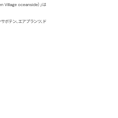
age oceanside）」は
サボテン、エアプランツ、ド