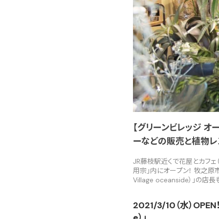
【グリーンビレッジ オーシ
ーなどの販売と植物レン
JR藤枝駅近くで花屋とカフェ（現在
用宗」内にオープン！ 牧之原
Village oceansid
2021/3/10（水）OP
e）」