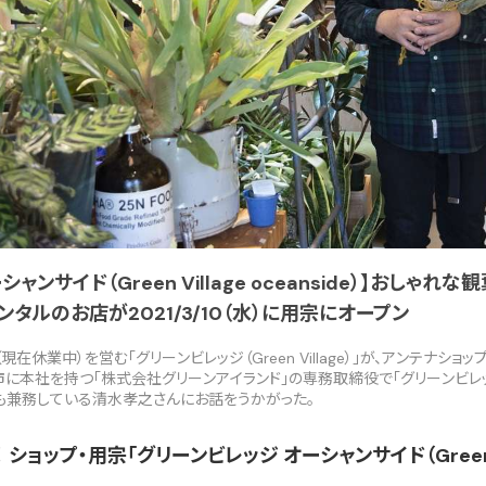
ャンサイド（Green Village oceanside）】おしゃ
タルのお店が2021/3/10（水）に用宗にオープン
休業中）を営む「グリーンビレッジ（Green Village）」が、アンテナショップを
市に本社を持つ「株式会社グリーンアイランド」の専務取締役で「グリーンビレッジ
e）」の店長も兼務している清水孝之さんにお話をうかがった。
EN！ ショップ・用宗「グリーンビレッジ オーシャンサイド（Green Vi