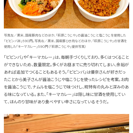
写真左／黒米、国産豚肉などのほか、「萩原こうじや」の醤油こうじと塩こうじを使用した
「ビビンバ丼」590円。写真右／黒米、国産豚ひき肉などのほか、「萩原こうじや」の甘酒を
使用した「キーマカレー」590円（「萩原こうじや」提供写真）
「ビビンバ」や「キーマカレー」は、毎朝手づくりしており、多くはつくること
ができないため、数量限定。多くがお昼までに売り切れてしまい、余裕が
あれば追加でつくることもあるそう。「ビビンバ」は優奈さんが好きだっ
たことから美子さんが醤油こうじや塩こうじを使ったレシピを考案。お肉
を醤油こうじで、ナムルを塩こうじで味つけし、糀特有の丸みと深みのあ
る味になっている。また、「キーマカレー」は隠し味に甘酒を使用してい
て、ほんのり甘味があり食べやすい辛さになっているそうだ。