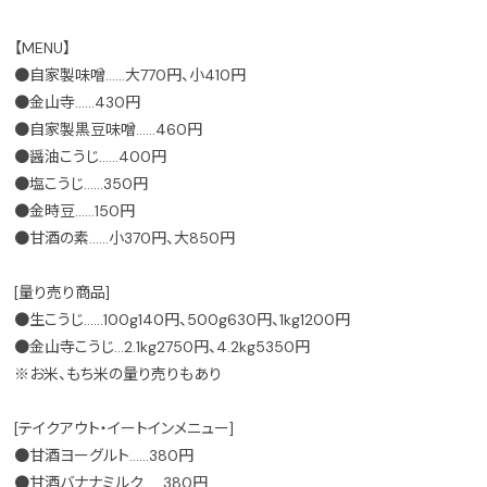
【MENU】
●自家製味噌……大770円、小410円
●金山寺……430円
●自家製黒豆味噌……460円
●醤油こうじ……400円
●塩こうじ……350円
●金時豆……150円
●甘酒の素……小370円、大850円
[量り売り商品]
●生こうじ……100g140円、500g630円、1kg1200円
●金山寺こうじ…2.1kg2750円、4.2kg5350円
※お米、もち米の量り売りもあり
[テイクアウト・イートインメニュー]
●甘酒ヨーグルト……380円
●甘酒バナナミルク……380円