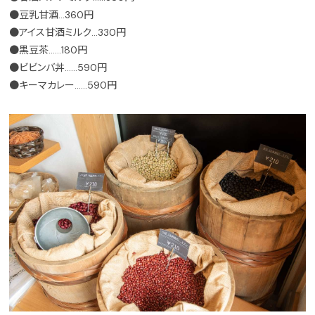
●豆乳甘酒…360円
●アイス甘酒ミルク…330円
●黒豆茶……180円
●ビビンバ丼……590円
●キーマカレー……590円