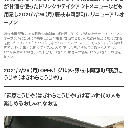
が甘酒を使ったドリンクやテイクアウトメニューなども
用意し2021/7/26（月）藤枝市岡部町にリニューアルオ
ープン
藤枝市岡部町にある明治23年創業の「萩原こうじや」が装いを新たにリニューアル
オープン。糀（こうじ）や味噌、金山寺味噌、甘酒などといった従来商品に加え、甘酒
を使ったドリンクや「ビビンバ丼」などのテイクアウトメニューもスタート。「以前のお
店ではずっと取材は断ってきていたので、実は今日が初めての取材なんですよ」と
いう萩原家のお母さま・美子（よしこ）さんと、娘さんの優奈（ゆうな）さんにお話を
伺った。
2021/7/26（月）OPEN！ グルメ・藤枝市岡部町「萩原こ
うじや（はぎわらこうじや）」
「萩原こうじや（はぎわらこうじや）」は若い世代の人も
楽しめるおしゃれなお店