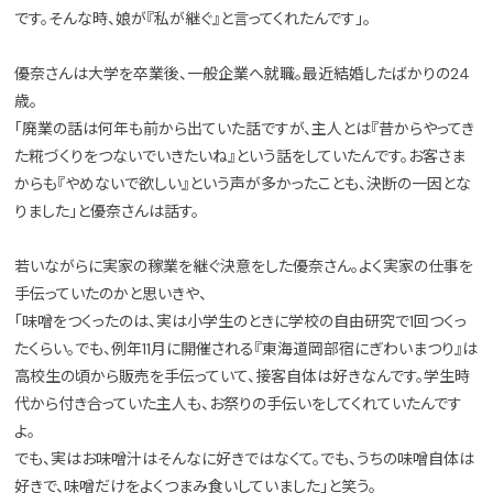
です。そんな時、娘が『私が継ぐ』と言ってくれたんです」。
優奈さんは大学を卒業後、一般企業へ就職。最近結婚したばかりの24
歳。
「廃業の話は何年も前から出ていた話ですが、主人とは『昔からやってき
た糀づくりをつないでいきたいね』という話をしていたんです。お客さま
からも『やめないで欲しい』という声が多かったことも、決断の一因とな
りました」と優奈さんは話す。
若いながらに実家の稼業を継ぐ決意をした優奈さん。よく実家の仕事を
手伝っていたのかと思いきや、
「味噌をつくったのは、実は小学生のときに学校の自由研究で1回つくっ
たくらい。でも、例年11月に開催される『東海道岡部宿にぎわいまつり』は
高校生の頃から販売を手伝っていて、接客自体は好きなんです。学生時
代から付き合っていた主人も、お祭りの手伝いをしてくれていたんです
よ。
でも、実はお味噌汁はそんなに好きではなくて。でも、うちの味噌自体は
好きで、味噌だけをよくつまみ食いしていました」と笑う。