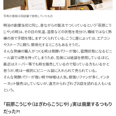
写真の看板は旧店舗で使用していたもの
明治の創業当初と同じ、昔ながらの製法でつくっているという「萩原こう
じや」の糀は、その日の気温、湿度などの状態を見分け、機械ではなく熟
練の技で手間を惜しまずつくられている。こうじ屋によっては、エアコン
やストーブに頼り、簡易化するところもあるそうだ。
そんな熟練の職人がつくる糀は発酵パワーが強く、密閉状態になるビニ
ール袋では熱を持ってしまうため、包装には紙袋を使用しているほど。
最近はスーパー等でも糀を販売しているので知っている方もいるかと
思うが、糀は一般的にビニール袋に入れられて売られている。
そんな発酵パワーが強い糀や味噌は人気。根強いファンが多く、インタ
ーネット販売はしていないが、遠方からわざわざお店を訪れる人もいる
という。
「萩原こうじや（はぎわらこうじや）」実は廃業するつもり
だった?!