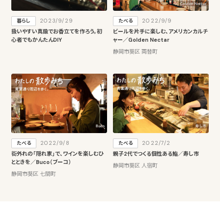
2023/9/29
2022/9/9
暮らし
たべる
扱いやすい真鍮でお香立てを作ろう。初
ビールを片手に楽しむ、アメリカンカルチ
心者でもかんたんDIY
ャー／Golden Nectar
静岡市葵区 両替町
2022/9/8
2022/7/2
たべる
たべる
街外れの「隠れ家」で、ワインを楽しむひ
親子2代でつくる個性ある鮨／寿し市
とときを／Buco（ブーコ）
静岡市葵区 人宿町
静岡市葵区 七間町