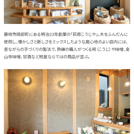
藤枝市岡部町にある明治23年創業の「萩原こうじや」。木をふんだんに
使用し、懐かしさと新しさをミックスしたような居心地のよい店内には、
昔ながらの手づくりの製法で、熟練の職人がつくる糀（こうじ）や味噌、金
山寺味噌、甘酒など糀屋ならではの商品が並ぶ。