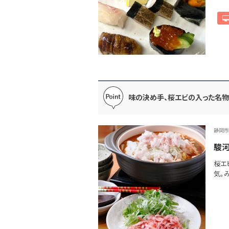
味の決め手、桜エビの入った名物
静岡市
駿河
桜エ
気。