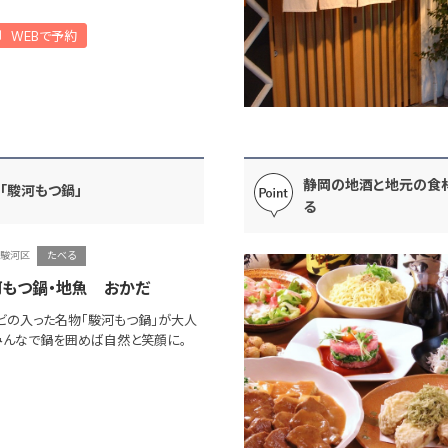
WEBで予約
静岡の地酒と地元の食
「駿河もつ鍋」
る
駿河区
たべる
もつ鍋・地魚 おかだ
ビの入った名物｢駿河もつ鍋｣が大人
みんなで鍋を囲めば自然と笑顔に。