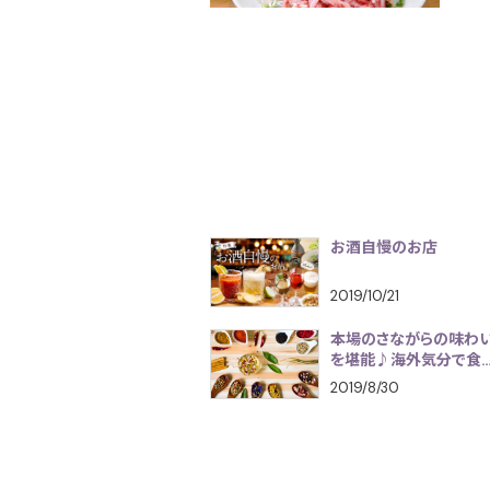
お酒自慢のお店
2019/10/21
本場のさながらの味わ
を堪能♪海外気分で食
られる各国料理
2019/8/30