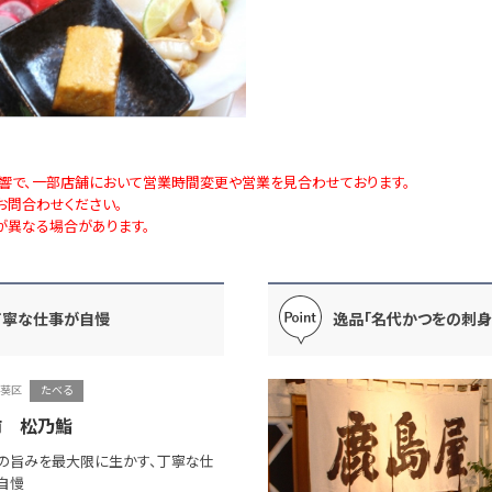
響で、一部店舗において営業時間変更や営業を見合わせております。
お問合わせください。
が異なる場合があります。
丁寧な仕事が自慢
逸品「名代かつをの刺
葵区
たべる
前 松乃鮨
の旨みを最大限に生かす、丁寧な仕
自慢