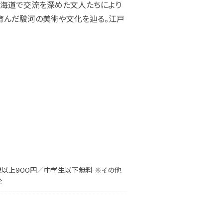
東海道で交流を深めた文人たちにより
育んだ駿河の美術や文化を辿る。江戸
0歳以上900円／中学生以下無料 ※その他
を