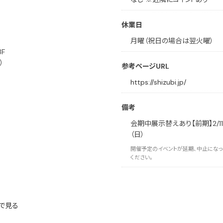
休業日
月曜（祝日の場合は翌火曜）
F
）
参考ページURL
https://shizubi.jp/
備考
会期中展示替えあり【前期】2/11（土
（日）
開催予定のイベントが延期、中止になっ
ください。
で見る