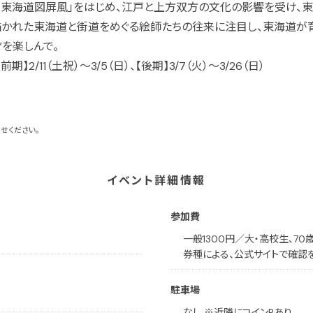
東海道図屏風」をはじめ、江戸と上方双方の文化の影響を受け、
描かれた東海道と街道をめぐる絵師たちの往来に注目し、東海道が
を楽しんで。
/11（土祝）〜3/5（日）、【後期】3/7（火）〜3/26（日）
せください。
イベント詳細情報
参加費
一般1300円／大・高校生、7
券種による、公式サイトで確認
駐車場
なし ※近隣にコインPあり