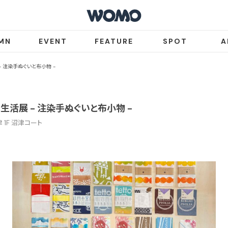
MN
EVENT
FEATURE
SPOT
A
展 - 注染手ぬぐいと布小物 -
 布と生活展 - 注染手ぬぐいと布小物 -
1F 沼津コート