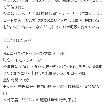
ーフェスティバル。「ふじのくに せかい演劇祭2024」の一環とし
て開催される。
今年は、PARKエリア（駿府城公園）とCITYエリア（青葉シンボル
ロード周辺＝おまち）の2つのエリアを中心に展開。静岡の街
を「なんだ？なんだ？なんだ？」にあふれた風景に変えていく。
〈コアプログラム〉
ロロ
オムニバス・ストーリーズ・プロジェクト
『パレードとレモネード』
公演日時：5/4（土・祝）・5（日・祝）・6（月・振休）各日11:00開演
会場：CITYエリア｜おまち3（青葉シンボルロードB3）
上演時間：50分
チケット：整理番号付き自由席 椅子席／桟敷席ともに2500
円
※椅子席エリア外での観覧は無料（予約不要）