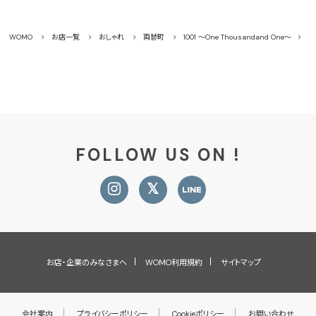
WOMO
お店一覧
おしゃれ
両替町
1001 ～One Thousandand One～
ス
FOLLOW US ON !
お店・企業のみなさまへ
WOMO利用規約
サイトマップ
会社案内
プライバシーポリシー
Cookieポリシー
お問い合わせ