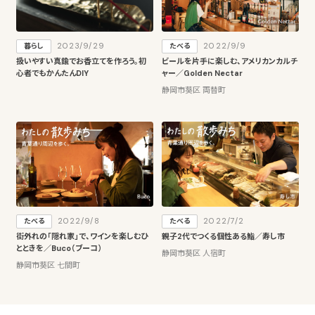
2023/9/29
2022/9/9
暮らし
たべる
扱いやすい真鍮でお香立てを作ろう。初
ビールを片手に楽しむ、アメリカンカルチ
心者でもかんたんDIY
ャー／Golden Nectar
静岡市葵区 両替町
2022/9/8
2022/7/2
たべる
たべる
街外れの「隠れ家」で、ワインを楽しむひ
親子2代でつくる個性ある鮨／寿し市
とときを／Buco（ブーコ）
静岡市葵区 人宿町
静岡市葵区 七間町