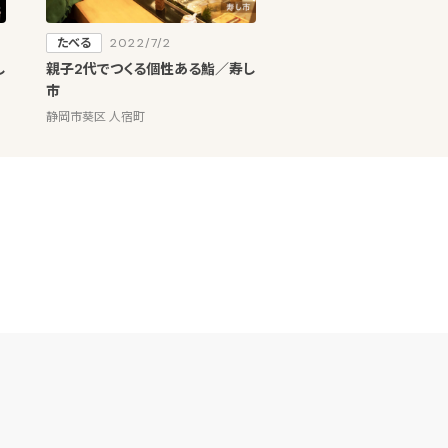
たべる
2022/7/2
し
親子2代でつくる個性ある鮨／寿し
市
静岡市葵区 人宿町