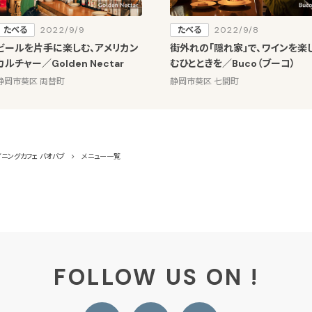
たべる
2022/9/9
たべる
2022/9/8
ビールを片手に楽しむ、アメリカン
街外れの「隠れ家」で、ワインを楽
カルチャー／Golden Nectar
むひとときを／Buco（ブーコ）
静岡市葵区 両替町
静岡市葵区 七間町
イニングカフェ バオバブ
メニュー一覧
FOLLOW US ON !