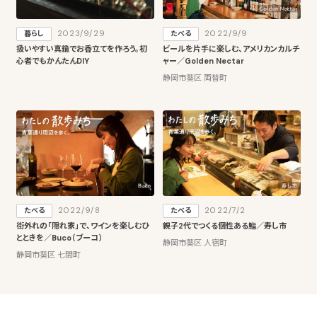
2023/9/29
2022/9/9
暮らし
たべる
扱いやすい真鍮でお香立てを作ろう。初
ビールを片手に楽しむ、アメリカンカルチ
心者でもかんたんDIY
ャー／Golden Nectar
静岡市葵区 両替町
2022/9/8
2022/7/2
たべる
たべる
街外れの「隠れ家」で、ワインを楽しむひ
親子2代でつくる個性ある鮨／寿し市
とときを／Buco（ブーコ）
静岡市葵区 人宿町
静岡市葵区 七間町