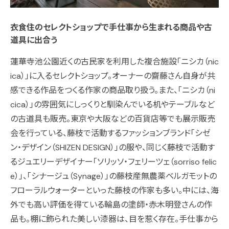
衣食住のセレクトショップで手仕事から生まれる商品や古
道具に出合う
蓮華寺池公園近くの古民家を利用した複合施設「ニシカ（nic
ica）」に入るセレクトショップ。オーナーの齋藤さん自身が共
感できる作品をつくる作家の商品取り扱う。また、「ニシカ（ni
cica）」の雰囲気にしっくりと馴染んでいる机やテーブルなど
の古道具も販売。東京や大阪などの百貨店等でも展示販売
会を行っている、藤枝で活動するファッションブランド「シゼ
ン・デザイン（SHIZEN DESIGN）」の服や、同じく藤枝で活動す
るジュエリーデザイナー「ソリッソ・フェリーツェ（sorriso felic
e）」、「シナージュ（Synage）」の藤枝産無農薬ベルガモットの
フローラルウォーターといった藤枝の作家も多い。中には、海
外でも高い評価を得ている輪島の塗師・赤木明登さんの作
品も。棚に飾られた美しい漆器は、目を惹く存在。手仕事から