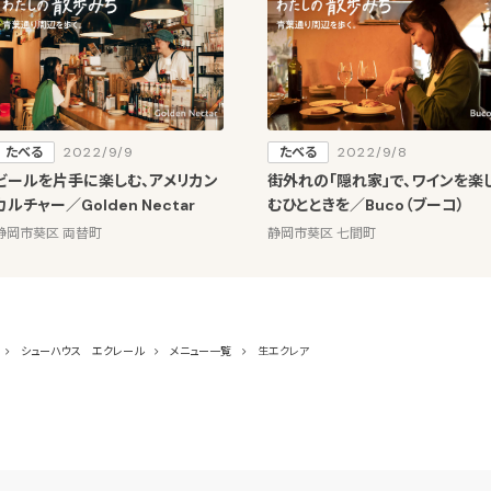
たべる
2022/9/9
たべる
2022/9/8
ビールを片手に楽しむ、アメリカン
街外れの「隠れ家」で、ワインを楽
カルチャー／Golden Nectar
むひとときを／Buco（ブーコ）
静岡市葵区 両替町
静岡市葵区 七間町
シューハウス エクレール
メニュー一覧
生エクレア