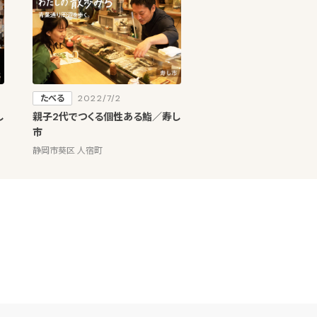
たべる
2022/7/2
し
親子2代でつくる個性ある鮨／寿し
市
静岡市葵区 人宿町