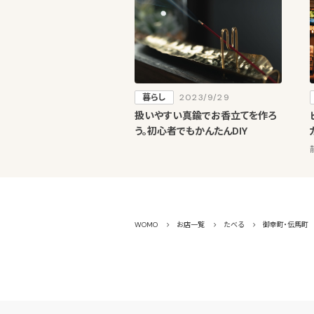
暮らし
2023/9/29
扱いやすい真鍮でお香立てを作ろ
う。初心者でもかんたんDIY
WOMO
お店一覧
たべる
御幸町・伝馬町