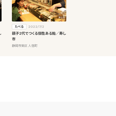
たべる
2022/7/2
し
親子2代でつくる個性ある鮨／寿し
市
静岡市葵区 人宿町