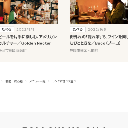
たべる
2022/9/9
たべる
2022/9/8
ビールを片手に楽しむ、アメリカン
街外れの「隠れ家」で、ワインを楽
カルチャー／Golden Nectar
むひとときを／Buco（ブーコ）
静岡市葵区 両替町
静岡市葵区 七間町
驛前 松乃鮨
メニュー一覧
ランチにぎり大盛り