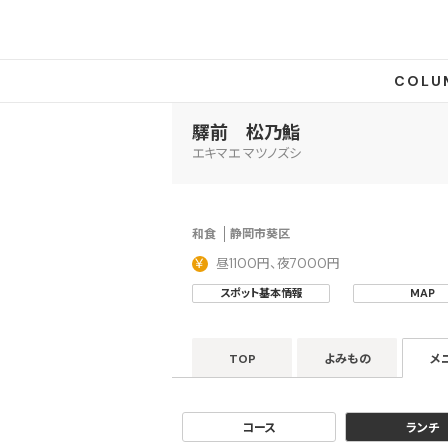
COLU
驛前 松乃鮨
エキマエ マツノズシ
和食
静岡市葵区
昼1100円、夜7000円
スポット基本情報
MAP
TOP
よみもの
メ
コース
ランチ