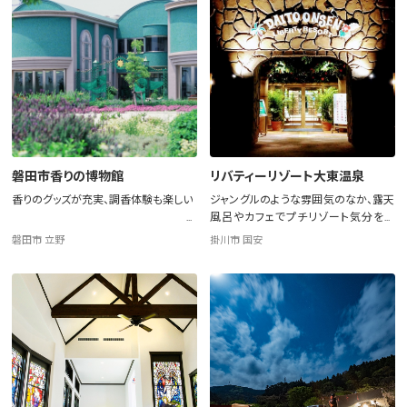
磐田市香りの博物館
リバティーリゾート大東温泉
香りのグッズが充実、調香体験も楽しい
ジャングルのような雰囲気のなか、露天
風呂やカフェでプチリゾート気分を満
喫！
磐田市 立野
掛川市 国安