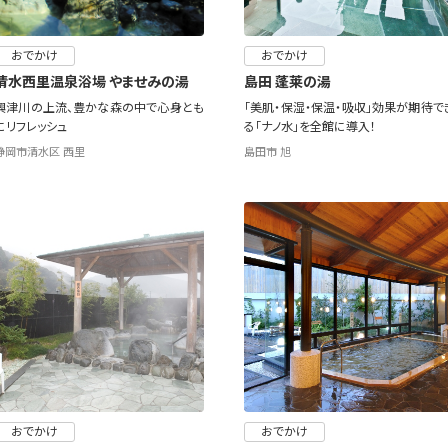
おでかけ
おでかけ
清水西里温泉浴場 やませみの湯
島田 蓬莱の湯
興津川の上流、豊かな森の中で心身とも
「美肌・保湿・保温・吸収」効果が期待で
にリフレッシュ
る「ナノ水」を全館に導入！
静岡市清水区 西里
島田市 旭
おでかけ
おでかけ