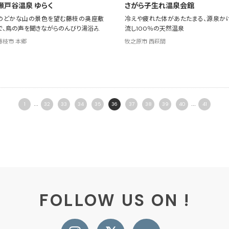
瀬戸谷温泉 ゆらく
さがら子生れ温泉会館
のどかな山の景色を望む藤枝の奥座敷
冷えや疲れた体があたたまる、源泉か
で、鳥の声を聞きながらのんびり湯浴み
流し100％の天然温泉
藤枝市 本郷
牧之原市 西萩間
...
...
1
32
33
34
35
36
37
38
39
40
41
FOLLOW US ON !