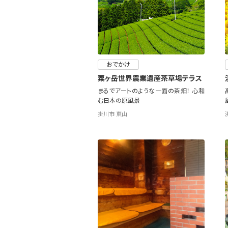
おでかけ
粟ヶ岳世界農業遺産茶草場テラス
まるでアートのような一面の茶畑！ 心和
む日本の原風景
掛川市 東山