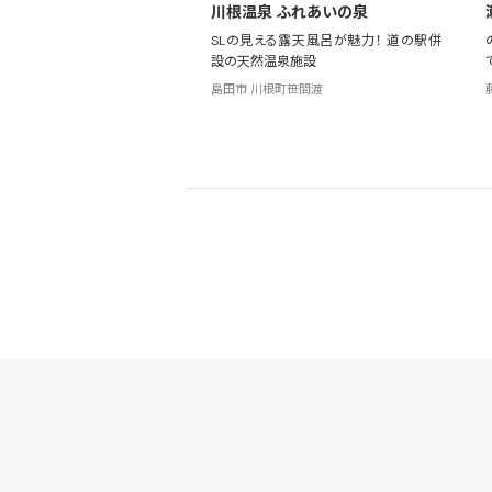
川根温泉 ふれあいの泉
SLの見える露天風呂が魅力！ 道の駅併
設の天然温泉施設
島田市 川根町笹間渡