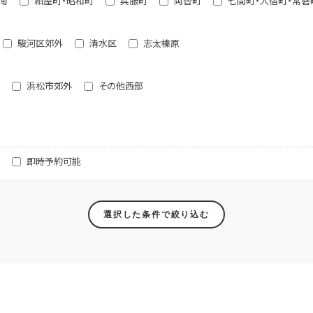
南
紺屋町・昭和町
呉服町
両替町
七間町・人宿町・常磐
駿河区郊外
清水区
志太榛原
浜松市郊外
その他西部
即時予約可能
選択した条件で絞り込む