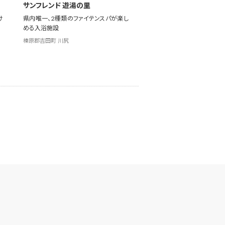
サンフレンド 遊湯の里
け
県内唯一、2種類のファイテンスパが楽し
める入浴施設
榛原郡吉田町 川尻