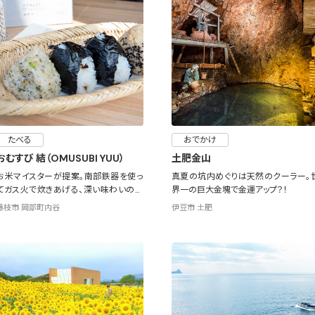
たべる
おでかけ
おむすび 結（OMUSUBI YUU）
土肥金山
お米マイスターが提案。南部鉄器を使っ
真夏の坑内めぐりは天然のクーラー。
てガス火で炊きあげる、深い味わいのお
界一の巨大金塊で金運アップ？！
むすび
藤枝市 岡部町内谷
伊豆市 土肥