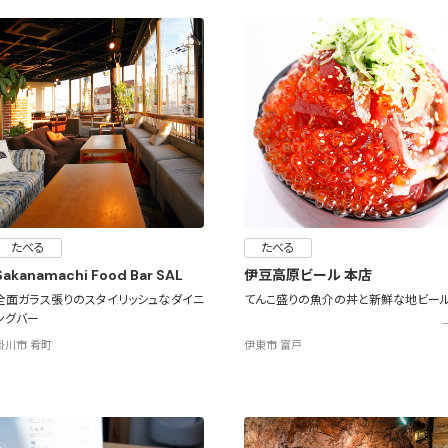
たべる
たべる
Sakanamachi Food Bar SAL
伊豆高原ビール 本店
全面ガラス張りのスタイリッシュなダイニ
てんこ盛りの魚介の丼と新鮮な地ビー
ングバー
掛川市 肴町
伊東市 富戸