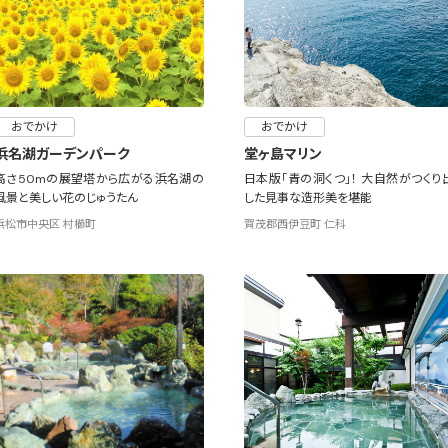
おでかけ
おでかけ
浜名湖ガーデンパーク
堂ヶ島マリン
高さ50mの展望塔から広がる浜名湖の
日本版「青の洞くつ」！ 大自然がつくり
風景と美しい花のじゅうたん
した見事な造形美を堪能
浜松市中央区 村櫛町
賀茂郡西伊豆町 仁科