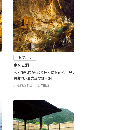
おでかけ
竜ヶ岩洞
世
水と鍾乳石がつくり出す幻想的な世界。
東海地方最大級の鍾乳洞
浜松市浜名区 引佐町田畑