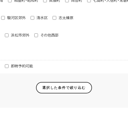
南
紺屋町・昭和町
呉服町
両替町
七間町・人宿町・常磐
駿河区郊外
清水区
志太榛原
浜松市郊外
その他西部
即時予約可能
選択した条件で絞り込む