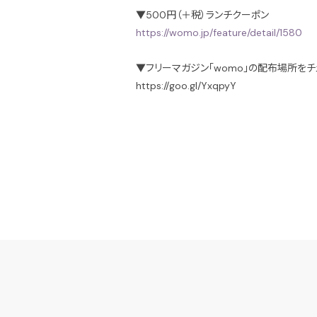
▼500円（＋税）ランチクーポン
https://womo.jp/feature/detail/1580
▼フリーマガジン「womo」の配布場所をチ
https://goo.gl/YxqpyY