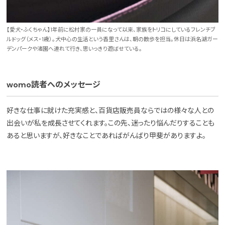
【愛犬・ふくちゃん】1年前に松村家の一員になって以来、家族をトリコにしているフレンチブ
ルドッグ（メス・1歳）。犬中心の生活という香里さんは、朝の散歩を担当。休日は浜名湖ガー
デンパークや渚園へ連れて行き、思いっきり遊ばせている。
womo読者へのメッセージ
好きな仕事に就けた充実感と、百貨店販売員ならではの様々な人との
出会いが私を成長させてくれます。この先、迷ったり悩んだりすることも
あると思いますが、好きなことであればがんばり甲斐がありますよ。