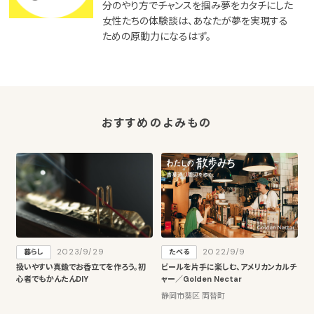
分のやり方でチャンスを掴み夢をカタチにした
女性たちの体験談は、あなたが夢を実現する
ための原動力になるはず。
おすすめのよみもの
2023/9/29
2022/9/9
暮らし
たべる
扱いやすい真鍮でお香立てを作ろう。初
ビールを片手に楽しむ、アメリカンカルチ
心者でもかんたんDIY
ャー／Golden Nectar
静岡市葵区 両替町