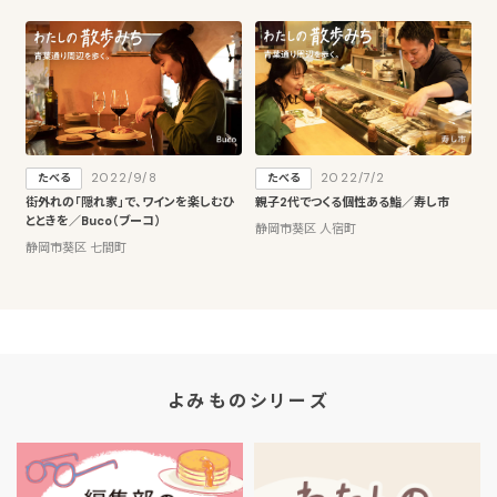
2022/9/8
2022/7/2
たべる
たべる
街外れの「隠れ家」で、ワインを楽しむひ
親子2代でつくる個性ある鮨／寿し市
とときを／Buco（ブーコ）
静岡市葵区 人宿町
静岡市葵区 七間町
よみものシリーズ