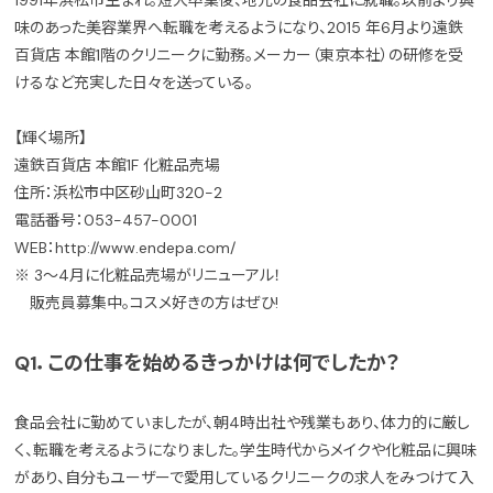
1991年浜松市生まれ。短大卒業後、地元の食品会社に就職。以前より興
味のあった美容業界へ転職を考えるようになり、2015 年6月より遠鉄
百貨店 本館1階のクリニークに勤務。メーカー（東京本社）の研修を受
けるなど充実した日々を送っている。
【輝く場所】
遠鉄百貨店 本館1F 化粧品売場
住所：浜松市中区砂山町320-2
電話番号：053-457-0001
WEB：http://www.endepa.com/
※ 3～4月に化粧品売場がリニューアル！
販売員募集中。コスメ好きの方はぜひ!
Q1．この仕事を始めるきっかけは何でしたか？
食品会社に勤めていましたが、朝4時出社や残業もあり、体力的に厳し
く、転職を考えるようになりました。学生時代からメイクや化粧品に興味
があり、自分もユーザーで愛用しているクリニークの求人をみつけて入