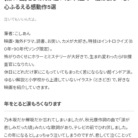
心ふるえる感動作5選
泣いてもいいんだよ。
筆者：こしあん
映画・海外ドラマ、読書、お笑い、カメが大好き。特技はイントロクイズ（8
0年・90年代ソング限定）。
怖がりのくせにホラーとミステリーが大好きで、生まれ変わったらFBI捜
査官になりたい。
休日にどれだけ家にこもっていてもまったく苦にならない超インドア派。
ゆるい解説と小学校から上達していないイラスト（ときどき）で、好きな
映画を紹介していきます。
年をとると涙もろくなります
乃木坂だか欅坂だか忘れてしまいましたが、秋元康作詞の曲で「涙が
悲しみだった頃」みたいな歌詞があり、テレビの前でひれ伏しました。
この年になるとしょっちゅう泣いてしまうのですが、悲しくて泣くことって