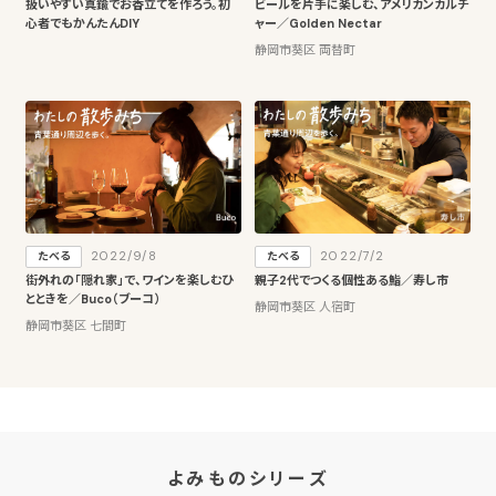
扱いやすい真鍮でお香立てを作ろう。初
ビールを片手に楽しむ、アメリカンカルチ
心者でもかんたんDIY
ャー／Golden Nectar
静岡市葵区 両替町
2022/9/8
2022/7/2
たべる
たべる
街外れの「隠れ家」で、ワインを楽しむひ
親子2代でつくる個性ある鮨／寿し市
とときを／Buco（ブーコ）
静岡市葵区 人宿町
静岡市葵区 七間町
よみものシリーズ