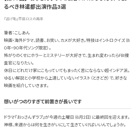
るべき林遣都出演作品3選
『逃げ恥』平匡ロスの再来
筆者：こしあん
映画・海外ドラマ、読書、お笑い、カメが大好き。特技はイントロクイズ（8
0年・90年代ソング限定）。
怖がりのくせにホラーとミステリーが大好きで、生まれ変わったらFBI捜
査官になりたい。
休日にどれだけ家にこもっていてもまったく苦にならない超インドア派。
ゆるい解説と小学校から上達していないイラスト（ときどき）で、好きな
映画を紹介していきます。
想いがつのりすぎて前置きが長いです
ドラマ『おっさんずラブ』が今週の土曜日（6月2日）に最終回を迎えます。
神様、来週からは何を生きがいにして生きていけばいいんでしょうか。