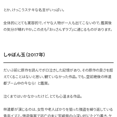
とか、けっこうステキな名言がいっぱい。
全体的にとても寛容的で、イヤな人物が一人も出てこないので、鑑賞後
の気分が晴れやか。この点も『おっさんずラブ』に通じるものがあります。
しゃぼん玉（2017年）
だいぶ前に原作を読んでボロ泣きした記憶があり、その原作の良さを超
えてくることはないと思い、観ていなかった作品。でも、空前絶後の林遣
都ブーム中の今なら！ と鑑賞。
泣くまではいかなかったけど、とても心温まる作品。
林遣都が演じるのは、女性や老人ばかりを狙った強盗を繰り返している
青年イズミ。強盗傷害で逃亡の末に宮崎県の山深い村にたどり着き、ケ