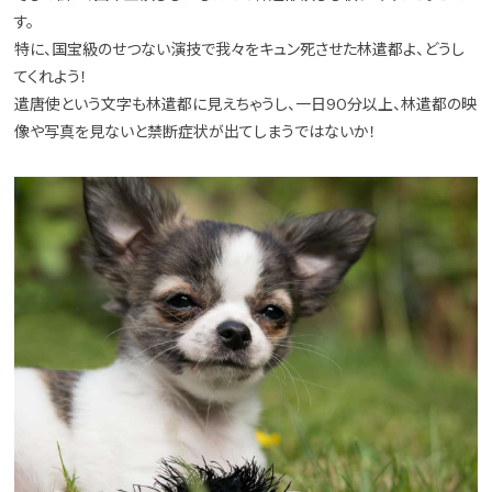
す。
特に、国宝級のせつない演技で我々をキュン死させた林遣都よ、どうし
てくれよう！
遣唐使という文字も林遣都に見えちゃうし、一日90分以上、林遣都の映
像や写真を見ないと禁断症状が出てしまうではないか！