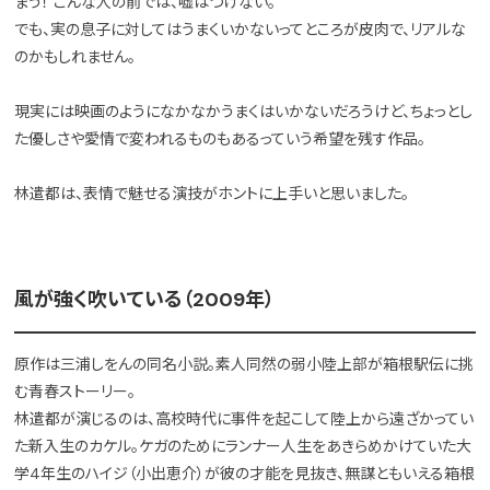
まう！ こんな人の前では、嘘はつけない。
でも、実の息子に対してはうまくいかないってところが皮肉で、リアルな
のかもしれません。
現実には映画のようになかなかうまくはいかないだろうけど、ちょっとし
た優しさや愛情で変われるものもあるっていう希望を残す作品。
林遣都は、表情で魅せる演技がホントに上手いと思いました。
風が強く吹いている（2009年）
原作は三浦しをんの同名小説。素人同然の弱小陸上部が箱根駅伝に挑
む青春ストーリー。
林遣都が演じるのは、高校時代に事件を起こして陸上から遠ざかってい
た新入生のカケル。ケガのためにランナー人生をあきらめかけていた大
学4年生のハイジ（小出恵介）が彼の才能を見抜き、無謀ともいえる箱根