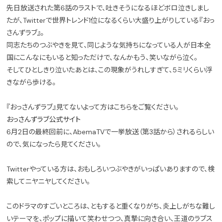
先日放送された第6話のラストで、吐きそうになるほどボロ泣きしまし
たが、Twitterで世界トレンド1位になるくらい大盛り上がりしている『おっ
さんずラブ』。
同志たちのつぶやきを見て、同じような気持ちになっている人が日本全
国にこんなにもいると知っただけで、なんかもう、笑いながら泣く。
そしてひとしきり泣いたあとは、この現象がうれしすぎて、5ミリくらい浮
きながら歩ける。
『おっさんずラブ』見てないよって方はこちらをご覧ください。
おっさんずラブ公式サイト
6月2日の最終回前に、AbemaTVで一挙放送（第3話から）されるらしい
ので、気になったら見てください。
Twitterやっている方は、おもしろいつぶやきがいっぱいありますので、検
索してニヤニヤしてください。
このドラマのすごいところは、ともすると重くなりがち、炎上しがちな難し
いテーマを、ポップに描いて笑わせつつ、真摯に向き合い、王道のラブス