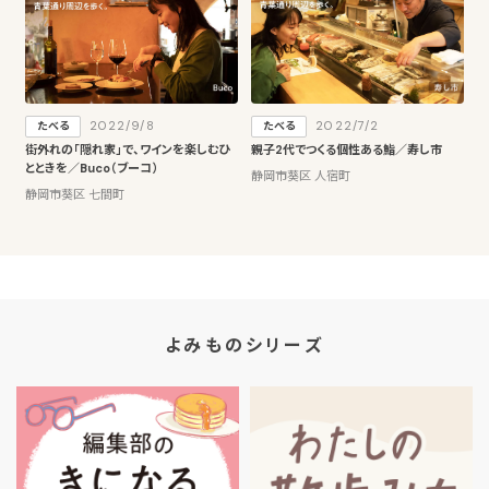
2022/9/8
2022/7/2
たべる
たべる
街外れの「隠れ家」で、ワインを楽しむひ
親子2代でつくる個性ある鮨／寿し市
とときを／Buco（ブーコ）
静岡市葵区 人宿町
静岡市葵区 七間町
よみものシリーズ