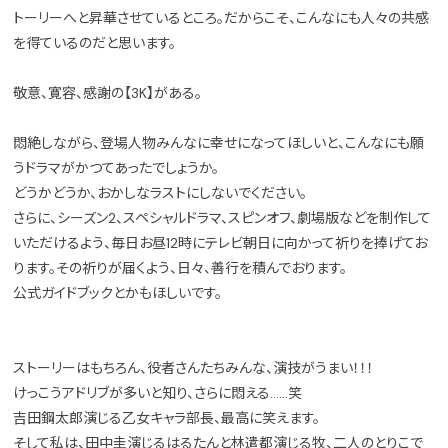
トーリーへと昇華させているところ。だからこそ、こんなにも人々の共感
を得ているのだと思います。
敬意、寛容、感謝の【3K】がある。
悶絶しながら、登場人物みんなに幸せになってほしいと、こんなにも願
うドラマがかつてあったでしょうか。
どうかどうか、おかしなラストにしないでください。
さらに、シーズン2、スペシャルドラマ、スピンオフ、劇場版などを制作して
いただけるよう、毎日お昼12時にテレビ朝日に向かって祈りを捧げてお
ります。その祈りが届くよう、日々、善行を積んでおります。
公式ガイドブックとかもほしいです。
ストーリーはもちろん、役者さんたちみんな、演技がうまい！！！
けっこうアドリブが多いと知り、さらに悶える……笑
吉田鋼太郎演じる乙女キャラ部長、最高に笑えます。
そして私は、田中圭演じるはるたんと林遣都演じる牧、二人のとりこで