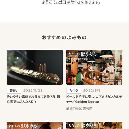
ようこそ。出口はたくさんあります。
おすすめのよみもの
2023/9/29
2022/9/9
暮らし
たべる
扱いやすい真鍮でお香立てを作ろう。初
ビールを片手に楽しむ、アメリカンカルチ
心者でもかんたんDIY
ャー／Golden Nectar
静岡市葵区 両替町