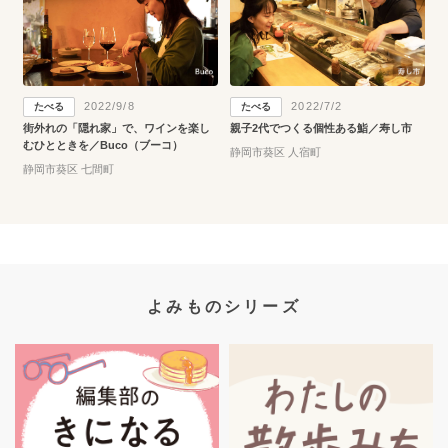
2022/9/8
2022/7/2
たべる
たべる
街外れの「隠れ家」で、ワインを楽し
親子2代でつくる個性ある鮨／寿し市
むひとときを／Buco（ブーコ）
静岡市葵区 人宿町
静岡市葵区 七間町
よみものシリーズ