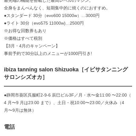
最先端の機能を搭載した最高レベルのマシン。
全身をまんべんなく、短期集中的に焼くのにおすすめ。
●スタンダード 30分（evo600 15000w）…3000円
●ライト 30分（evo575 11000w)…2500円
※お得な回数券もあり
※価格はすべて税別
【3月・4月のキャンペーン】
事前予約で30分以上のメニューが1000円引き!
ibiza tanning salon Shizuoka［イビサタンニング
サロンシズオカ］
●静岡市葵区呉服町2-9-6 辰巳ビル3F／月・水〜金11:00 〜22:00（
4 月〜9 月は23:00 まで）、土日・祝10:00〜23:00／火休み（4
月〜9月は無休）
電話