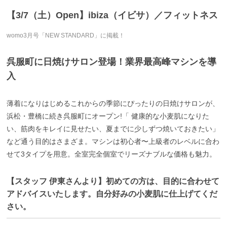
【3/7（土）Open】ibiza（イビサ）／フィットネス
womo3月号「NEW STANDARD」に掲載！
呉服町に日焼けサロン登場！業界最高峰マシンを導
入
薄着になりはじめるこれからの季節にぴったりの日焼けサロンが、
浜松・豊橋に続き呉服町にオープン!「 健康的な小麦肌になりた
い、筋肉をキレイに見せたい、夏までに少しずつ焼いておきたい」
など通う目的はさまざま。マシンは初心者〜上級者のレベルに合わ
せて3タイプを用意。全室完全個室でリーズナブルな価格も魅力。
【スタッフ 伊東さんより】初めての方は、目的に合わせて
アドバイスいたします。自分好みの小麦肌に仕上げてくだ
さい。