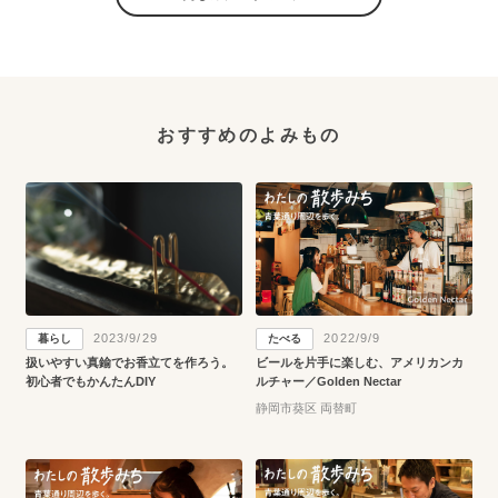
おすすめのよみもの
2023/9/29
2022/9/9
暮らし
たべる
扱いやすい真鍮でお香立てを作ろう。
ビールを片手に楽しむ、アメリカンカ
初心者でもかんたんDIY
ルチャー／Golden Nectar
静岡市葵区 両替町