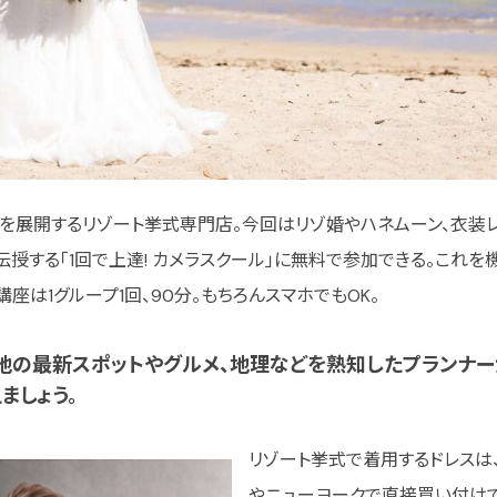
ンを展開するリゾート挙式専門店。今回はリゾ婚やハネムーン、衣装
伝授する「1回で上達! カメラスクール」に無料で参加できる。これ
座は1グループ1回、90分。もちろんスマホでもOK。
現地の最新スポットやグルメ、地理などを熟知したプランナ
ましょう。
リゾート挙式で着用するドレスは
やニューヨークで直接買い付けてい