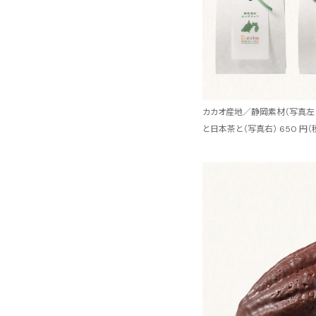
カカオ産地／静岡素材（写真左・中
と日本茶と（写真右） 650 円（