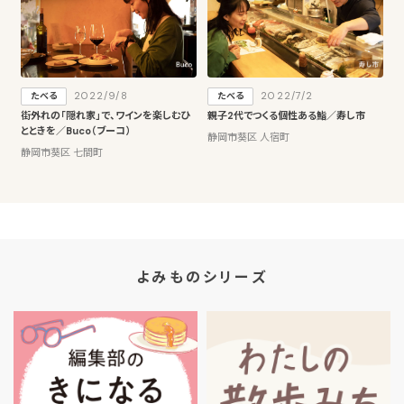
2022/9/8
2022/7/2
たべる
たべる
街外れの「隠れ家」で、ワインを楽しむひ
親子2代でつくる個性ある鮨／寿し市
とときを／Buco（ブーコ）
静岡市葵区 人宿町
静岡市葵区 七間町
よみものシリーズ