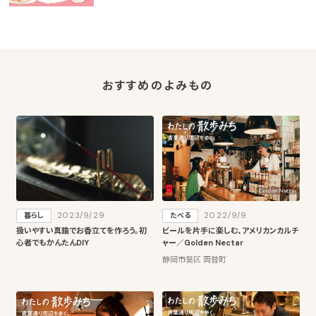
おすすめのよみもの
2023/9/29
2022/9/9
暮らし
たべる
扱いやすい真鍮でお香立てを作ろう。初
ビールを片手に楽しむ、アメリカンカルチ
心者でもかんたんDIY
ャー／Golden Nectar
静岡市葵区 両替町