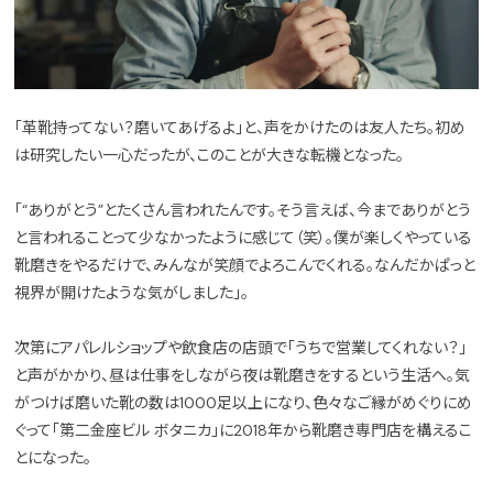
「革靴持ってない？磨いてあげるよ」と、声をかけたのは友人たち。初め
は研究したい一心だったが、このことが大きな転機となった。
「“ありがとう”とたくさん言われたんです。そう言えば、今までありがとう
と言われることって少なかったように感じて（笑）。僕が楽しくやっている
靴磨きをやるだけで、みんなが笑顔でよろこんでくれる。なんだかぱっと
視界が開けたような気がしました」。
次第にアパレルショップや飲食店の店頭で「うちで営業してくれない？」
と声がかかり、昼は仕事をしながら夜は靴磨きをするという生活へ。気
がつけば磨いた靴の数は1000足以上になり、色々なご縁がめぐりにめ
ぐって「第二金座ビル ボタニカ」に2018年から靴磨き専門店を構えるこ
とになった。