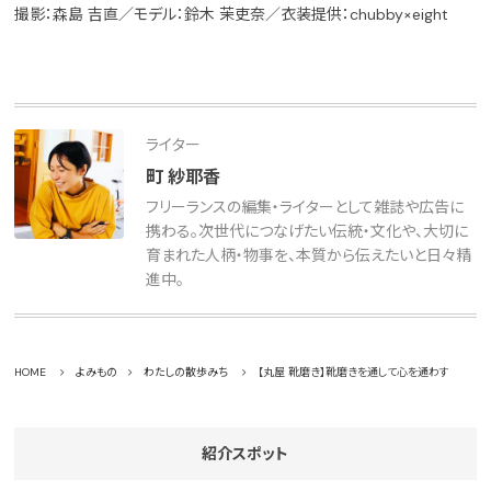
撮影：森島 吉直／モデル：鈴木 茉吏奈／衣装提供：chubby×eight
ライター
町 紗耶香
フリーランスの編集・ライターとして雑誌や広告に
携わる。次世代につなげたい伝統・文化や、大切に
育まれた人柄・物事を、本質から伝えたいと日々精
進中。
HOME
よみもの
わたしの散歩みち
【丸屋 靴磨き】靴磨きを通して心を通わす
紹介スポット