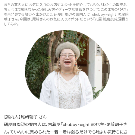
まちの案内人にお気に入りのお店やスポットを紹介してもらう、「わたしの散歩み
ち」。今まで知らなかった楽しみ方やディープな情報を見つけて、このまちの「好き」
を再発見する散歩へ出かけよう。研屋町周辺の案内人は「chubby×eight」の尾﨑
朝子さん。今回は、尾﨑さんのお気に入りスポットだという『丸屋 靴磨き』を深掘り
してみた。
【案内人】尾﨑朝子 さん
研屋町周辺の案内人は、古着屋『chubby×eight』の店主・尾﨑朝子さ
ん。ていねいに集められた一着一着は触るだけで心地よい気持ちにさ