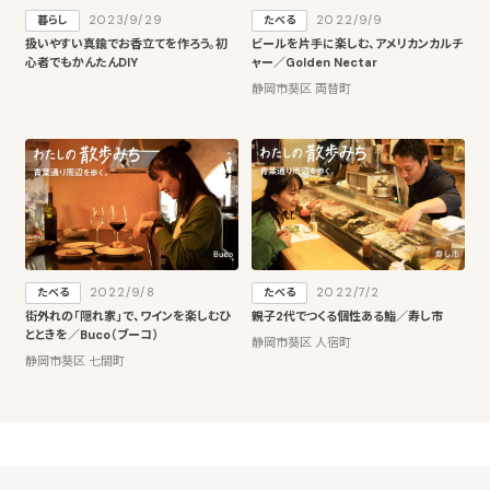
2023/9/29
2022/9/9
暮らし
たべる
扱いやすい真鍮でお香立てを作ろう。初
ビールを片手に楽しむ、アメリカンカルチ
心者でもかんたんDIY
ャー／Golden Nectar
静岡市葵区 両替町
2022/9/8
2022/7/2
たべる
たべる
街外れの「隠れ家」で、ワインを楽しむひ
親子2代でつくる個性ある鮨／寿し市
とときを／Buco（ブーコ）
静岡市葵区 人宿町
静岡市葵区 七間町