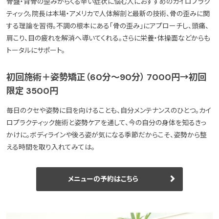
骨盤・背骨の歪みからくる辛い症状に悩む人におすすめのカイロプラク
ティック。院長は本場・アメリカで人体解剖と最新の技術、骨の歪みに関
する理論を習得。不調の根本にある「骨の歪み」にアプローチし、頭痛、
肩こり、目の疲れを解消へ導いてくれる。さらに栄養・体操面などからも
トータルにサポート。
初回施術＋姿勢矯正（60分～90分） 7000円→初回
限定 3500円
毎日のクセや姿勢に目を向けることも、自分メンテナンスのひとつ。カイ
ロプラクティック施術と姿勢ケアを通して、今の自分の身体を知るきっ
かけに。ボディラインや後ろ姿が気になる季節だからこそ、姿勢から整
える時間を取り入れてみては。
メニューの予約はこちら