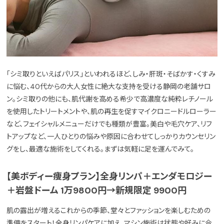
「シミ取りといえばパリス」といわれるほど、しみ・肝斑・そばかす・くすみ
に悩む、40代からの大人女性に絶大な支持を受ける静岡の老舗サロ
ン。シミ取りの他にも、肌代謝を高める希少で高濃度な純粋レチノール
を使用したトリートメントや、肌の再生を促すマイクロニードルローラー
など、フェイシャルメニューだけでも種類が豊富。美白や毛穴ケア、リフ
トアップなど、一人ひとりの悩みや原因に合わせてしっかりカウンセリン
グをし、最適な施術をしてくれる。まずは気軽に足を運んでみて。
【美ボディー痩身プラン】全身リンパ＋エンダモロジー
＋岩盤ドーム 1万9800円→新規限定 9900円
肌の露出が増えるこれからの季節、堂々とファッションを楽しむための
準備をスタート！全身リンパケアに加え、マシン施術は状態や好みに合