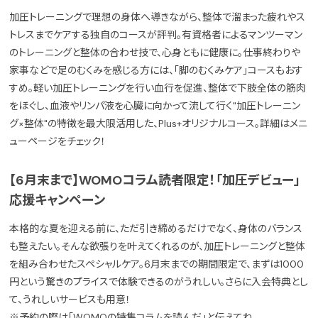
加圧トレーニングで理想の身体へ導きながら、整体で溜まった疲れやス
トレスまでケアする独自のコースが評判。有資格者によるマンツーマン
のトレーニングと整体の合わせ技で、心身ともに健康に。仕事終わりや
家事などで足のむくみを感じる方には、「脚のむくみケア」コースもおす
すめ。軽い加圧トレーニングを行い血行を促進、整体で下肢全体の筋肉
をほぐし、血液やリンパ液を心臓に向かって流して行く"加圧トレーニン
グ×整体"の特徴を最大限活用した、Plus+オリジナルコース。詳細はメニ
ューページをチェック！
【6月末まで】WOMOコラム読者限定！「加圧デビュー」
応援キャンペーン
本格的な夏を迎える前に、ただ引き締めるだけでなく、身体のバランス
も整えたい。そんな欲張りを叶えてくれるのが、加圧トレーニングと整体
を組み合わせたスペシャルケア。6月末までの期間限定で、まずは1000
円という驚きのプライスで体験できるのがうれしい。さらに入会特典とし
て、うれしいサービスも用意！
※予約の際は「WOMOの特集コラムを読んだ」と伝えてね。