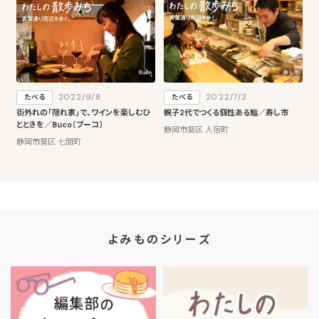
2022/9/8
2022/7/2
たべる
たべる
街外れの「隠れ家」で、ワインを楽しむひ
親子2代でつくる個性ある鮨／寿し市
とときを／Buco（ブーコ）
静岡市葵区 人宿町
静岡市葵区 七間町
よみものシリーズ