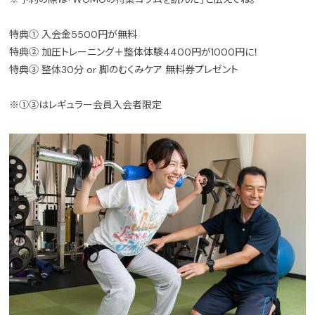
特典① 入会金5500円が無料
特典② 加圧トレーニング＋整体体験4400円が1000円に！
特典③ 整体30分 or 脚のむくみケア 無料券プレゼント
※①③はレギュラー会員入会者限定