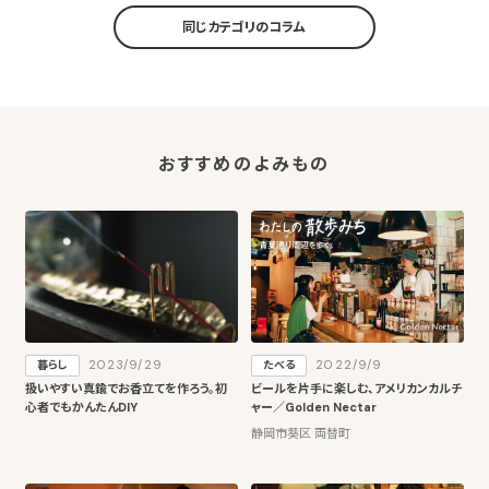
同じカテゴリのコラム
おすすめのよみもの
2023/9/29
2022/9/9
暮らし
たべる
扱いやすい真鍮でお香立てを作ろう。初
ビールを片手に楽しむ、アメリカンカルチ
心者でもかんたんDIY
ャー／Golden Nectar
静岡市葵区 両替町