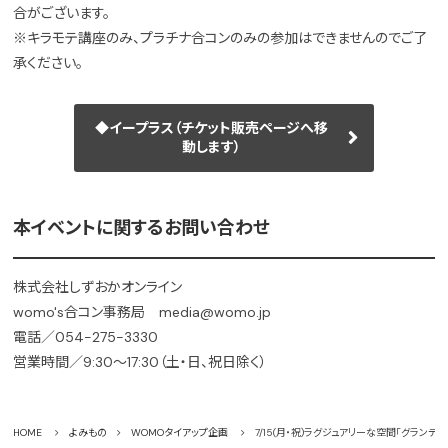
合がございます。
※キラモテ講座のみ、プラチナ合コンのみの参加はできませんのでご了
承ください。
◆イープラス（チケット販売ページへ移
動します）
本イベントに関するお問い合わせ
株式会社しずおかオンライン
womo's合コン事務局 media@womo.jp
電話／054-275-3330
営業時間／9:30～17:30（土・日、祝日除く）
HOME
よみもの
WOMOタイアップ企画
7/15(月・祝)ラグジュアリーな空間「グランデ