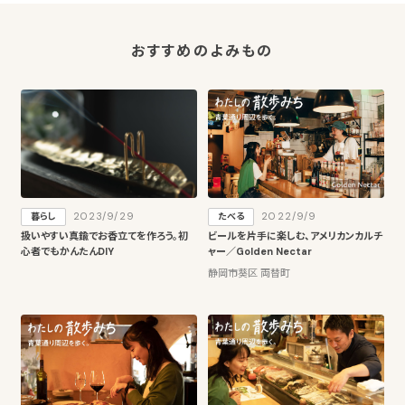
おすすめのよみもの
2023/9/29
2022/9/9
暮らし
たべる
扱いやすい真鍮でお香立てを作ろう。初
ビールを片手に楽しむ、アメリカンカルチ
心者でもかんたんDIY
ャー／Golden Nectar
静岡市葵区 両替町