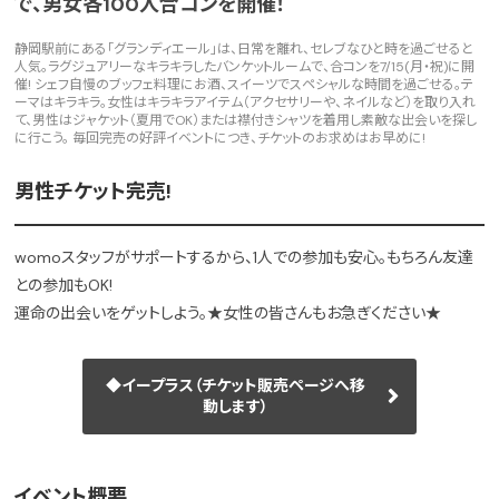
で、男女各100人合コンを開催！
静岡駅前にある「グランディエール」は、日常を離れ、セレブなひと時を過ごせると
人気。ラグジュアリーなキラキラしたバンケットルームで、合コンを7/15(月・祝)に開
催! シェフ自慢のブッフェ料理にお酒、スイーツでスペシャルな時間を過ごせる。テ
ーマはキラキラ。女性はキラキラアイテム（アクセサリーや、ネイルなど）を取り入れ
て、男性はジャケット（夏用でOK）または襟付きシャツを着用し素敵な出会いを探し
に行こう。 毎回完売の好評イベントにつき、チケットのお求めはお早めに!
男性チケット完売!
womoスタッフがサポートするから、1人での参加も安心。もちろん友達
との参加もOK!
運命の出会いをゲットしよう。★女性の皆さんもお急ぎください★
◆イープラス（チケット販売ページへ移
動します）
イベント概要