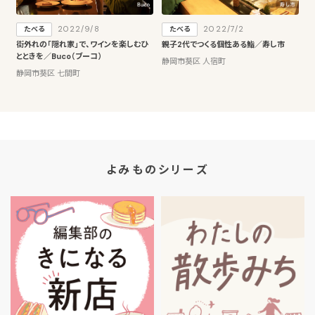
2022/9/8
2022/7/2
たべる
たべる
街外れの「隠れ家」で、ワインを楽しむひ
親子2代でつくる個性ある鮨／寿し市
とときを／Buco（ブーコ）
静岡市葵区 人宿町
静岡市葵区 七間町
よみものシリーズ