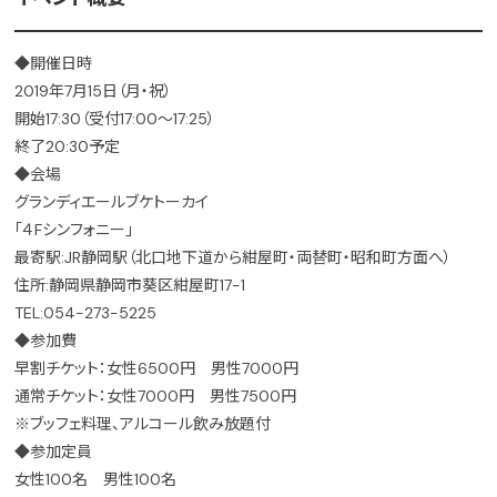
◆開催日時
2019年7月15日（月・祝）
開始17:30（受付17:00～17:25）
終了20:30予定
◆会場
グランディエールブケトーカイ
「４Fシンフォニー」
最寄駅:JR静岡駅（北口地下道から紺屋町・両替町・昭和町方面へ）
住所:静岡県静岡市葵区紺屋町17-1
TEL:054-273-5225
◆参加費
早割チケット：女性6500円 男性7000円
通常チケット：女性7000円 男性7500円
※ブッフェ料理、アルコール飲み放題付
◆参加定員
女性100名 男性100名