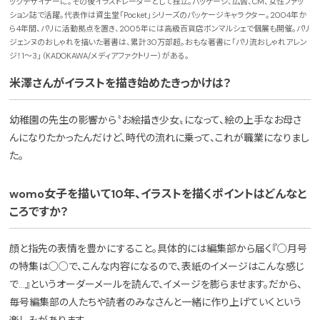
ックデザイナーに。その後イラストレーターとして独立。パッケージ、広告、CM、女性ファッ
ション誌で活躍。代表作は資生堂「Pocket」シリーズのパッケージキャラクター。2004年か
ら4年間、パリに活動拠点を置き、2005年には高級百貨店ボンマルシェで個展も開催。パリ
ジェンヌのおしゃれを描いた著書は、累計30万部超。おもな著書に「パリ流おしゃれアレン
ジ！1～3」（KADOKAWA/メディアファクトリー）がある。
米澤さんがイラストを描き始めたきっかけは？
幼稚園の先生の影響から〝お絵描き少女〟になって、絵の上手なお母さ
んになりたかったんだけど、時代の流れに乗って、これが職業になりまし
た。
womo女子を描いて10年、イラストを描くポイントはどんなと
ころですか？
顔と指先の表情を豊かにすること。具体的には編集部から届く『○月号
の特集は○○で、こんな内容になるので、表紙のイメージはこんな感じ
で…』というオーダーメールを読んで、イメージを膨らませます。だから、
毎号編集部の人たちや読者のみなさんと一緒に作り上げていくという