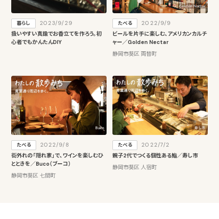
2023/9/29
2022/9/9
暮らし
たべる
扱いやすい真鍮でお香立てを作ろう。初
ビールを片手に楽しむ、アメリカンカルチ
心者でもかんたんDIY
ャー／Golden Nectar
静岡市葵区 両替町
2022/9/8
2022/7/2
たべる
たべる
街外れの「隠れ家」で、ワインを楽しむひ
親子2代でつくる個性ある鮨／寿し市
とときを／Buco（ブーコ）
静岡市葵区 人宿町
静岡市葵区 七間町