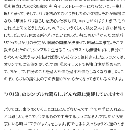
私も独立したのが28歳の時。今イラストレーターにならないと、一生無
理！と思って。そして、パリを初めてひとり旅したのが37歳。それが転機に
なり、2年後にパリ暮らしを決心。仕事もおしゃれもがんばりすぎで、もう
これ以上何をどうしたらいいの？っていうくらい、詰め込みすぎな状態で
した。どこか心休まる所へ行きたいと思った時に、思い浮かんだのがパ
リだった。1か月の予定が、個展の開催が決まって、結局4年滞在。そこで
教えられたのが、シンプルに生きること。イラストも無理せずに、自分が
かわいいと思うものを描けば良いんだなって気付きました。フランスは、
オリジナルに価値を見いだす国。私のイラストでも独自性が認められ
て、おかげで、自分のことを過大評価も過小評価もしなくなりました。こ
の頃から、私の描く女の子の表情がやわらかくなってきているんですよ。
〝パリ流〟のシンプルな暮らし、どんな風に実践していますか？
パリでは万事うまくいくことはほとんどないんです。全てを手に入れるこ
とは難しい。そこで、今あるもので工夫するようになるんです。だから東
京にいる時は〝プチがまん〟をします。何でも手に入っちゃうと、逆のとき