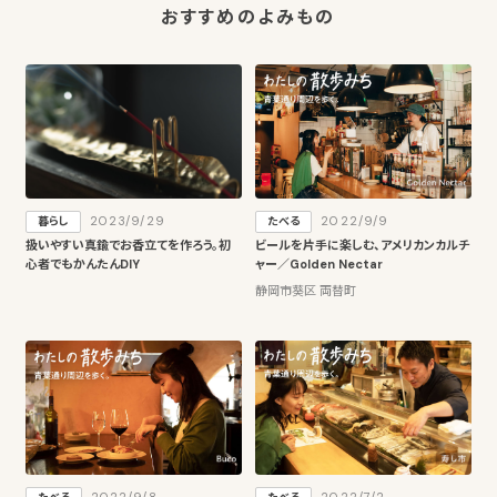
おすすめのよみもの
2023/9/29
2022/9/9
暮らし
たべる
扱いやすい真鍮でお香立てを作ろう。初
ビールを片手に楽しむ、アメリカンカルチ
心者でもかんたんDIY
ャー／Golden Nectar
静岡市葵区 両替町