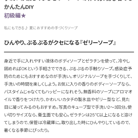
かんたんDIY
初級編★
私にもできる♪ 夏におすすめの手づくりソープ
ひんやり、ぷるぷるがクセになる『ゼリーソープ』
身近で手に入れやすい液体のボディソープとゼラチンを使って、冷やし
固めればOKという手軽さでできる、ぷるぷるの手触りソープ。感染症予
防のためにもおすすめなのが手洗い。オリジナルソープを手づくりして、
手洗いの時間を楽しくしよう。お気に入りの香りのボディーソープなら、
バスタイムじゃなくてもハッピーになれそう。無香料のソープにアロマオ
イルで香りをつけたり、かわいいカタチの製氷皿やゼリー型など、見た
目に凝ってみるのもおすすめ。写真のキューブ型で手洗い2～3回分。使
い切りサイズなら、衛生面でも安心。ゼラチンは25℃以上になると溶け
てしまうので、保管は冷蔵庫に。取り出した時にひんやりしているので、
暑くなる季節にぴったり。