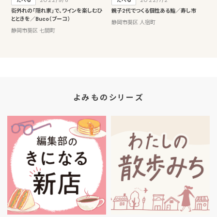
2022/9/8
2022/7/2
たべる
たべる
街外れの「隠れ家」で、ワインを楽しむひ
親子2代でつくる個性ある鮨／寿し市
とときを／Buco（ブーコ）
静岡市葵区 人宿町
静岡市葵区 七間町
よみものシリーズ