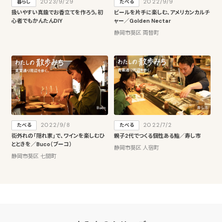
2023/9/29
2022/9/9
暮らし
たべる
扱いやすい真鍮でお香立てを作ろう。初
ビールを片手に楽しむ、アメリカンカルチ
心者でもかんたんDIY
ャー／Golden Nectar
静岡市葵区 両替町
2022/9/8
2022/7/2
たべる
たべる
街外れの「隠れ家」で、ワインを楽しむひ
親子2代でつくる個性ある鮨／寿し市
とときを／Buco（ブーコ）
静岡市葵区 人宿町
静岡市葵区 七間町