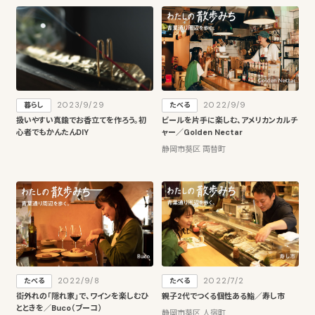
2023/9/29
2022/9/9
暮らし
たべる
扱いやすい真鍮でお香立てを作ろう。初
ビールを片手に楽しむ、アメリカンカルチ
心者でもかんたんDIY
ャー／Golden Nectar
静岡市葵区 両替町
2022/9/8
2022/7/2
たべる
たべる
街外れの「隠れ家」で、ワインを楽しむひ
親子2代でつくる個性ある鮨／寿し市
とときを／Buco（ブーコ）
静岡市葵区 人宿町