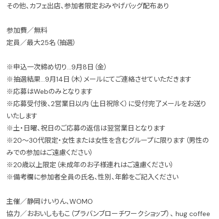
その他、カフェ出店、参加者限定おみやげバッグ配布あり
参加費／無料
定員／最大25名（抽選）
※申込一次締め切り…9月8日（金）
※抽選結果…9月14日（木）メールにてご連絡させていただきます
※応募はWebのみとなります
※応募受付後、2営業日以内（土日祝除く）に受付完了メールをお送り
いたします
※土・日曜、祝日のご応募の返信は翌営業日となります
※20〜30代限定・女性または女性を含むグループに限ります（男性の
みでの参加はご遠慮ください）
※20歳以上限定（未成年のお子様連れはご遠慮ください）
※備考欄に参加者全員の氏名、性別、年齢をご記入ください
主催／静岡けいりん、WOMO
協力／おおいしももこ（プラバンブローチワークショップ）、 hug coffee