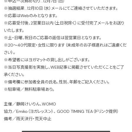
※申込一次締め切り…12月7日（日）
※抽選結果…12月10日（水）メールにてご連絡させていただきます。
※応募はWebのみとなります。
※応募受付後、2営業日以内（土日祝除く）に受付完了メールをお送り
いたします。
※土・日曜、祝日のご応募の返信は翌営業日となります。
※20〜40代限定・女性に限ります（未成年のお子様連れはご遠慮くだ
さい）。
※希望者にはヨガマットの貸し出しがございます。
※当日写真撮影を実施し、WEB記事に掲載させていただくことをご了
承ください。
※備考欄に参加者全員の氏名、性別、年齢をご記入ください。
※駐車場／無料駐車場あり。
主催／静岡けいりん、WOMO
協力／Emiko（ヨガレッスン）、 GOOD TIMING TEA（ドリンク提供）
備考／雨天決行・荒天中止