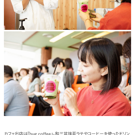
カフェ出店は『hug coffee』。和三盆抹茶ラテやコーヒーを使ったドリン