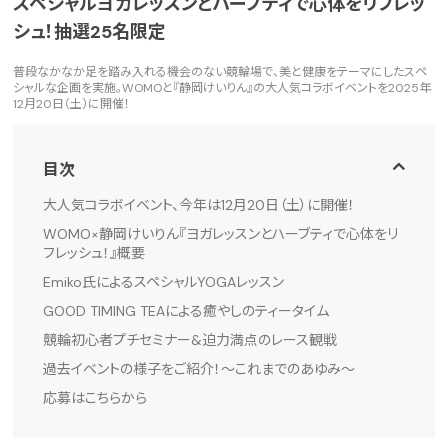
スペシャルヨガレッスンとハーブティで心体をリフレッ
シュ！抽選25名限定
普段なかなか足を踏み入れる機会のない競輪場で、美と健康をテーマにしたスペ
シャルな企画を実施。WOMOと『静岡けいりん』の大人気コラボイベントを2025年
12月20日（土）に開催！
目次
大人気コラボイベント、今年は12月20日（土）に開催！
WOMO×静岡けいりん『ヨガレッスンとハーブティで心体をリ
フレッシュ！』概要
Emiko氏によるスペシャルYOGAレッスン
GOOD TIMING TEAによる癒やしのティータイム
競輪初心者プチセミナー&迫力満点のレース観戦
過去イベントの様子をご紹介！〜これまでのあゆみ〜
応募はこちらから