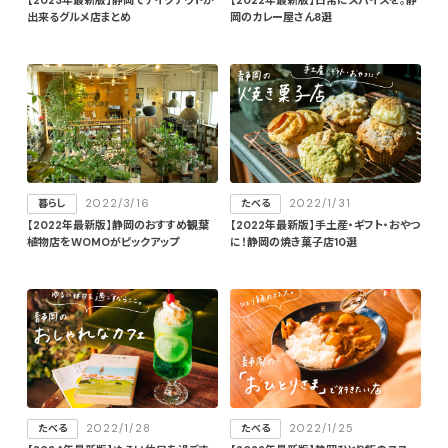
出来るグルメ店まとめ
岡のカレー屋さん8選
2022/3/16
2022/1/31
暮らし
たべる
【2022年最新版】静岡のおすすめ観葉
【2022年最新版】手土産・ギフト・おやつ
植物店をWOMOがピックアップ
に！静岡の焼き菓子店10選
2022/1/28
2022/1/25
たべる
たべる