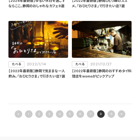
【2024年最新版】ゆるい休日を過ごす
【2022年最新版】静岡ひとり飯のスス
ならここ。静岡のおしゃれなカフェ9選
メ。「おひとりさま」で行きたい店7選
2022/1/14
2021/12/27
たべる
たべる
【2022年最新版】静岡で気ままな一人
【2022年最新版】静岡のおすすめタイ料
飲み。「おひとりさま」で行きたい店7選
理店をwomoがピックアップ
1
2
3
4
5
6
7
8
9