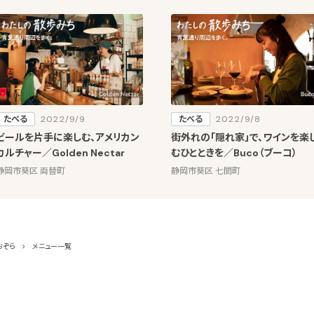
たべる
2022/9/9
たべる
2022/9/8
ビールを片手に楽しむ、アメリカン
街外れの「隠れ家」で、ワインを楽
カルチャー／Golden Nectar
むひとときを／Buco（ブーコ）
静岡市葵区 両替町
静岡市葵区 七間町
おぞら
メニュー一覧