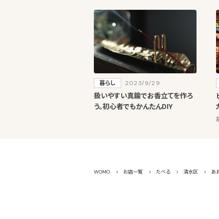
暮らし
2023/9/29
扱いやすい真鍮でお香立てを作ろ
う。初心者でもかんたんDIY
WOMO
お店一覧
たべる
清水区
あ