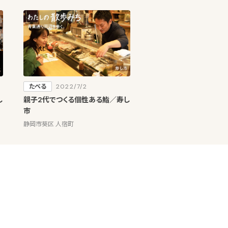
たべる
2022/7/2
し
親子2代でつくる個性ある鮨／寿し
市
静岡市葵区 人宿町