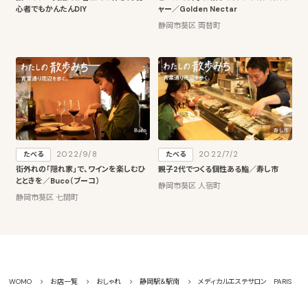
心者でもかんたんDIY
ャー／Golden Nectar
静岡市葵区 両替町
2022/9/8
2022/7/2
たべる
たべる
街外れの「隠れ家」で、ワインを楽しむひ
親子2代でつくる個性ある鮨／寿し市
とときを／Buco（ブーコ）
静岡市葵区 人宿町
静岡市葵区 七間町
WOMO
お店一覧
おしゃれ
静岡駅＆駅南
メディカルエステサロン PARIS