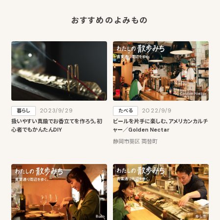
おすすめのよみもの
2023/9/29
2022/9/9
暮らし
たべる
扱いやすい真鍮でお香立てを作ろう。初
ビールを片手に楽しむ、アメリカンカルチ
心者でもかんたんDIY
ャー／Golden Nectar
静岡市葵区 両替町