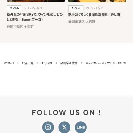
2022/9/8
2022/7/2
たべる
たべる
街外れの「隠れ家」で、ワインを楽しむひ
親子2代でつくる個性ある鮨／寿し市
とときを／Buco（ブーコ）
静岡市葵区 人宿町
静岡市葵区 七間町
WOMO
お店一覧
おしゃれ
静岡駅＆駅南
メディカルエステサロン PARIS
FOLLOW US ON !