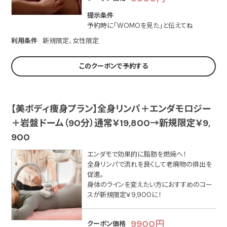
提示条件
予約時に「WOMOを見た」と伝えてね
利用条件
新規限定、女性限定
このクーポンで予約する
【美ボディ痩身プラン】全身リンパ＋エンダモロジー
＋岩盤ドーム（90分）通常￥19,800→新規限定￥9,
900
エンダモで効果的に脂肪を燃焼へ！
全身リンパで流れを良くして老廃物の排出を
促進。
身体のラインを変えたい方におすすめのコー
スが新規限定￥9,900に！
9900円
クーポン価格