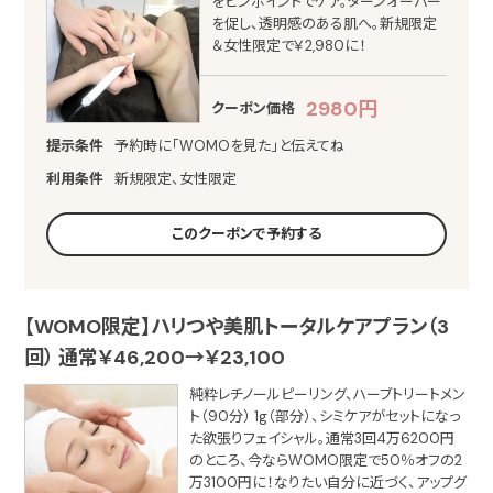
をピンポイントでケア。ターンオーバー
を促し、透明感のある肌へ。新規限定
＆女性限定で￥2,980に！
2980円
クーポン価格
提示条件
予約時に「WOMOを見た」と伝えてね
利用条件
新規限定、女性限定
このクーポンで予約する
【WOMO限定】ハリつや美肌トータルケアプラン（3
回） 通常￥46,200→￥23,100
純粋レチノールピーリング、ハーブトリートメン
ト（90分） 1g（部分）、シミケアがセットになっ
た欲張りフェイシャル。通常3回4万6200円
のところ、今ならWOMO限定で50％オフの2
万3100円に！なりたい自分に近づく、アップグ