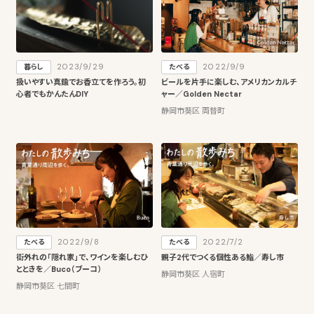
2023/9/29
2022/9/9
暮らし
たべる
扱いやすい真鍮でお香立てを作ろう。初
ビールを片手に楽しむ、アメリカンカルチ
心者でもかんたんDIY
ャー／Golden Nectar
静岡市葵区 両替町
2022/9/8
2022/7/2
たべる
たべる
街外れの「隠れ家」で、ワインを楽しむひ
親子2代でつくる個性ある鮨／寿し市
とときを／Buco（ブーコ）
静岡市葵区 人宿町
静岡市葵区 七間町