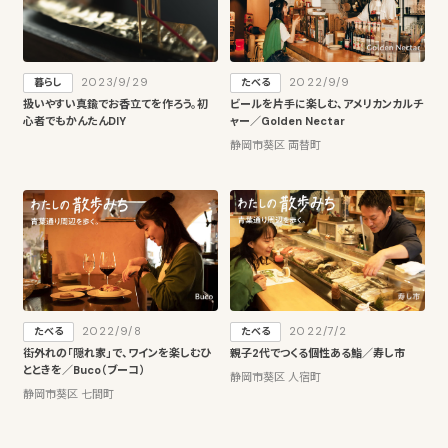
2023/9/29
2022/9/9
暮らし
たべる
扱いやすい真鍮でお香立てを作ろう。初
ビールを片手に楽しむ、アメリカンカルチ
心者でもかんたんDIY
ャー／Golden Nectar
静岡市葵区 両替町
2022/9/8
2022/7/2
たべる
たべる
街外れの「隠れ家」で、ワインを楽しむひ
親子2代でつくる個性ある鮨／寿し市
とときを／Buco（ブーコ）
静岡市葵区 人宿町
静岡市葵区 七間町