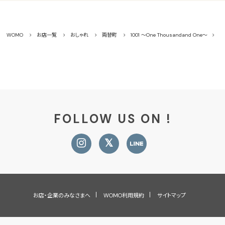
WOMO
お店一覧
おしゃれ
両替町
1001 ～One Thousandand One～
メ
FOLLOW US ON !
お店・企業のみなさまへ
WOMO利用規約
サイトマップ