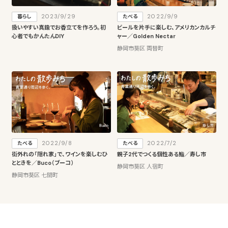
2023/9/29
2022/9/9
暮らし
たべる
扱いやすい真鍮でお香立てを作ろう。初
ビールを片手に楽しむ、アメリカンカルチ
心者でもかんたんDIY
ャー／Golden Nectar
静岡市葵区 両替町
2022/9/8
2022/7/2
たべる
たべる
街外れの「隠れ家」で、ワインを楽しむひ
親子2代でつくる個性ある鮨／寿し市
とときを／Buco（ブーコ）
静岡市葵区 人宿町
静岡市葵区 七間町