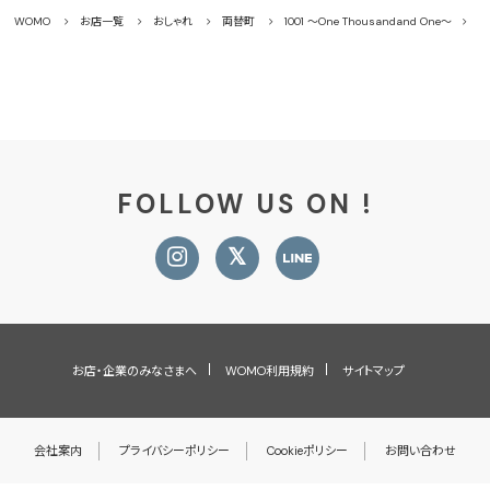
WOMO
お店一覧
おしゃれ
両替町
1001 ～One Thousandand One～
メ
FOLLOW US ON !
お店・企業のみなさまへ
WOMO利用規約
サイトマップ
会社案内
プライバシーポリシー
Cookieポリシー
お問い合わせ