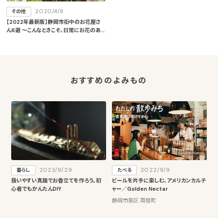
2020/4/8
その他
【2022年最新版】静岡市街中のお花屋さ
ん6選 ～こんなときこそ、日常にお花のあ
る暮らしを～
おすすめのよみもの
2023/9/29
2022/9/9
暮らし
たべる
扱いやすい真鍮でお香立てを作ろう。初
ビールを片手に楽しむ、アメリカンカルチ
心者でもかんたんDIY
ャー／Golden Nectar
静岡市葵区 両替町