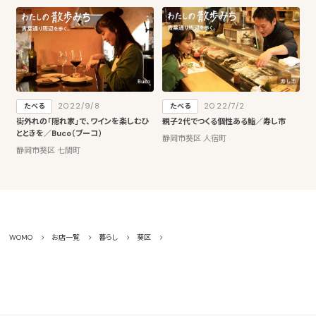
2022/9/8
2022/7/2
たべる
たべる
街外れの「隠れ家」で、ワインを楽しむひ
親子2代でつくる個性ある鮨／寿し市
とときを／Buco（ブーコ）
静岡市葵区 人宿町
静岡市葵区 七間町
WOMO
お店一覧
暮らし
葵区