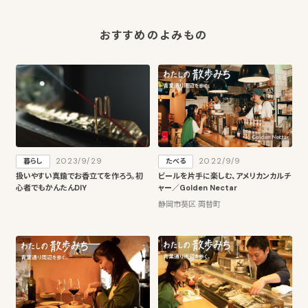
おすすめのよみもの
2023/9/29
2022/9/9
暮らし
たべる
扱いやすい真鍮でお香立てを作ろう。初
ビールを片手に楽しむ、アメリカンカルチ
心者でもかんたんDIY
ャー／Golden Nectar
静岡市葵区 両替町