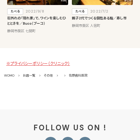
2022/9/8
2022/7/2
たべる
たべる
街外れの「隠れ家」で、ワインを楽しむひ
親子2代でつくる個性ある鮨／寿し市
とときを／Buco（ブーコ）
静岡市葵区 人宿町
静岡市葵区 七間町
※プライバシーポリシー（クリニック）
WOMO
お店一覧
その他
佐野歯科医院
FOLLOW US ON !